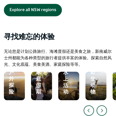
Explore all NSW regions
寻找难忘的体验
自
然、
无论您是计划公路旅行、海滩度假还是美食之旅，新南威尔
海
公
士州都能为各种类型的旅行者提供丰富的体验。探索自然风
滩
园
光、文化底蕴、美食美酒、家庭探险等等。
和
和
户
家
水
野
外
庭
上
生
探
假
活
动
险
期
动
物
乡