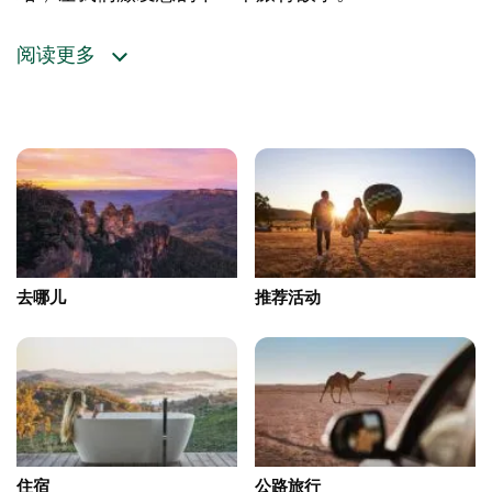
追随雨林鸟鸣，奔向轰鸣的瀑布。滑下闪闪发光的雪
原，或潜入白色沙滩上如丝般柔滑的海水。在蜿蜒的
阅读更多
公路旅行中，品尝世界一流的葡萄酒、新鲜的海蛎、
多汁的樱桃和芬芳的松露。聆听内陆故事，沿途结识
新朋友。那么，首先要去哪里呢？
去哪儿
推荐活动
住宿
公路旅行