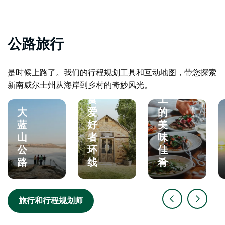
村
美
食
公路旅行
美
酒
是时候上路了。我们的行程规划工具和互动地图，带您探索
之
新南威尔士州从海岸到乡村的奇妙风光。
美
旅
食
上
大
爱
的
蓝
好
美
山
者
味
公
环
佳
路
线
肴
旅行和行程规划师