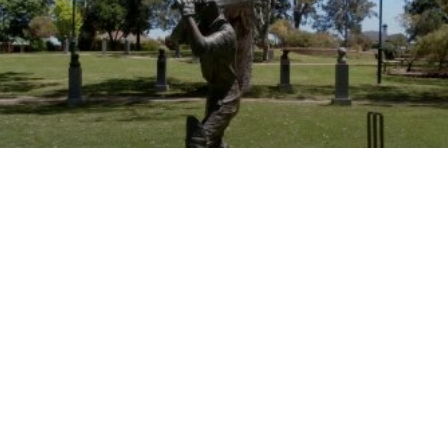
库塔蒙德拉