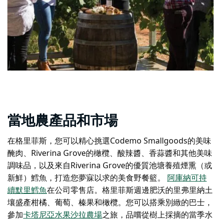
當地農產品和市場
在格里菲斯，您可以精心挑選Codemo Smallgoods的美味
醃肉、Riverina Grove的橄欖、酸辣醬、香蒜醬和其他美味
調味品，以及來自Riverina Grove的優質池塘養殖煙熏（或
新鮮）鱈魚，打造您夢寐以求的美食野餐籃。
阿庫納可持
續默里鱈魚
在公司零售店。格里菲斯週邊肥沃的里弗里納土
壤盛產柑橘、葡萄、榛果和橄欖。您可以搭乘別緻的巴士，
參加
卡塔尼亞水果沙拉農場
之旅，品嚐從樹上採摘的當季水