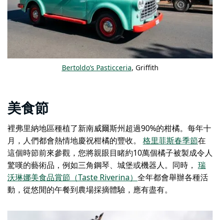
Bertoldo’s Pasticceria
, Griffith
美食節
裡弗里納地區種植了新南威爾斯州超過90%的柑橘。每年十
月，人們都會熱情地慶祝柑橘的豐收。
格里菲斯春季節
在
這個時節前來參觀，您將親眼目睹約10萬個橘子被製成令人
驚嘆的藝術品，例如三角鋼琴、城堡或機器人。同時，
瑞
沃琳娜美食品賞節（Taste Riverina）
全年都會舉辦各種活
動，從悠閒的午餐到農場採摘體驗，應有盡有。