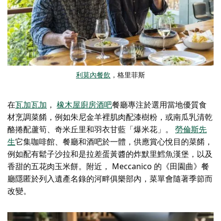
利莫內餐飲
，格里菲斯
在
瓦加瓦加
，
橡木屋廚房酒吧
餐廳專注於選用當地優質食
材烹調菜餚，例如朱尼金羊裡肌肉配漆樹粉，或南瓜乳清乾
酪捲配蘆筍、奇米丘里和羽衣甘藍「爆米花」。
勞倫斯先
生
它集咖啡館、餐廳和酒吧於一體，供應賞心悅目的菜餚，
例如配有鬆子沙拉和是拉差蛋黃醬的炸默里鱈魚漢堡，以及
香甜的五花肉玉米餅。附近，
Meccanico 的《田園曲》
餐
廳隱匿於列入遺產名錄的河畔俱樂部內，菜單會隨著季節而
改變。