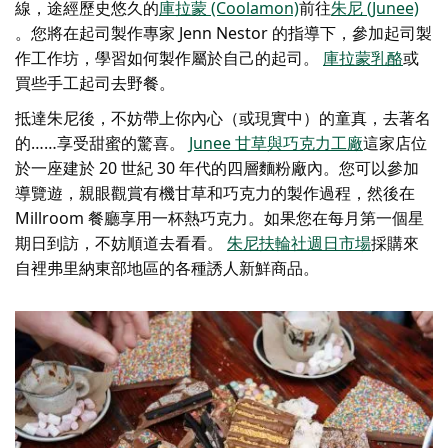
線，途經歷史悠久的
庫拉蒙 (Coolamon)
前往
朱尼 (Junee)
。您將在起司製作專家 Jenn Nestor 的指導下，參加起司製
作工作坊，學習如何製作屬於自己的起司。
庫拉蒙乳酪
或
買些手工起司去野餐。
抵達朱尼後，不妨帶上你內心（或現實中）的童真，去著名
的……享受甜蜜的驚喜。
Junee 甘草與巧克力工廠
這家店位
於一座建於 20 世紀 30 年代的四層麵粉廠內。您可以參加
導覽遊，親眼觀賞有機甘草和巧克力的製作過程，然後在
Millroom 餐廳享用一杯熱巧克力。如果您在每月第一個星
期日到訪，不妨順道去看看。
朱尼扶輪社週日市場
採購來
自裡弗里納東部地區的各種誘人新鮮商品。