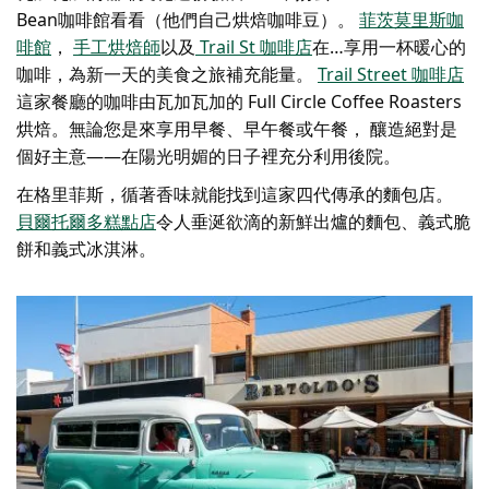
Bean咖啡館看看（他們自己烘焙咖啡豆）。
菲茨莫里斯咖
啡館
，
手工烘焙師
以及
Trail St 咖啡店
在…享用一杯暖心的
咖啡，為新一天的美食之旅補充能量。
Trail Street 咖啡店
這家餐廳的咖啡由瓦加瓦加的 Full Circle Coffee Roasters
烘焙。無論您是來享用早餐、早午餐或午餐，
釀造
絕對是
個好主意——在陽光明媚的日子裡充分利用後院。
在格里菲斯，循著香味就能找到這家四代傳承的麵包店。
貝爾托爾多糕點店
令人垂涎欲滴的新鮮出爐的麵包、義式脆
餅和義式冰淇淋。