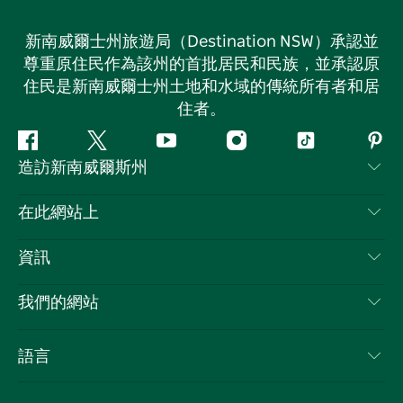
新南威爾士州旅遊局（Destination NSW）承認並
尊重原住民作為該州的首批居民和民族，並承認原
住民是新南威爾士州土地和水域的傳統所有者和居
住者。
Facebook
嘰
Youtube
Instagram
抖
Pint
造訪新南威爾斯州
嘰
音
喳
聯絡我們
在此網站上
喳
免責聲明
目的地
資訊
隱私
要做的事情
旅行資訊
Cookie 通知
我們的網站
新南威爾斯州公路旅行
列出您的業務
使用條款
Sydney.com
活動
語言
新南威爾斯的商業
新南威爾士州旅遊局（Destination NSW）企業網站​
住宿
新南威爾斯的教育