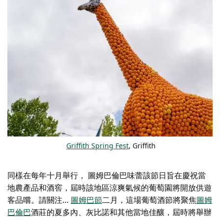
Griffith Spring Fest
, Griffith
同樣在每年十月舉行，
圖姆巴倫巴味蕾
該節日旨在慶祝當
地農產品和酒窖，屆時該地區涼爽氣候的葡萄園將開放供遊
客品嚐。請關注…
圖姆巴節
二月，這場葡萄酒節將聚焦
圖姆
巴倫巴
酒莊的夏多內、灰比諾和其他當地佳釀，屆時將舉辦