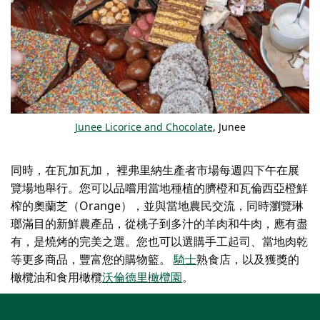
Junee Licorice and Chocolate
, Junee
同時，在瓦加瓦加，
裡弗里納生產者市場
每週四下午在展
覽場地舉行。您可以品嚐用當地種植的臍橙和瓦倫西亞橙鮮
榨的奧蘭芝（Orange），並與當地農民交流，同時瀏覽琳
瑯滿目的新鮮農產品，從桃子到多汁的羊肉和牛肉，應有盡
有，是燒烤的完美之選。您也可以選購手工起司、當地肉乾
等更多商品，豐富您的購物籃。
騎士
熟食店，以及獲獎的
橄欖油和食用橄欖
沃倫德里橄欖園
。