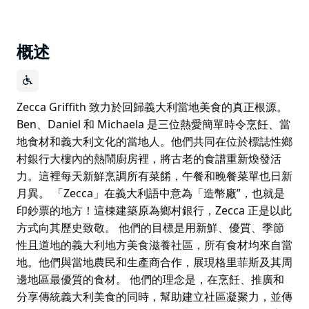
概述
Zecca Griffith 致力於回歸義大利當地美食的真正根源。
Ben、Daniel 和 Michaela 是三位熱愛簡單時令烹飪、當
地食材和義大利文化的當地人。他們共同在位於標誌性鄉
村銀行大樓內的熱鬧廚房裡，將古老的食譜重新煥發活
力。這裡每天新鮮烹調所有菜餚，午餐和晚餐菜單也日新
月異。 「Zecca」在義大利語中意為「造幣廠”，也就是
印鈔票的地方！這棟建築原為鄉村銀行，Zecca 正是以此
方式向其歷史致敬。 他們的目標是用新鮮、優質、季節
性且道地的義大利地方美食滋養社區，所有食材均來自當
地。他們與當地農民和生產商合作，展現格里菲斯及其周
邊地區最優質的食材。 他們的理念是，在烹飪、推廣和
分享傳統義大利美食的同時，幫助建立社區凝聚力，並傳