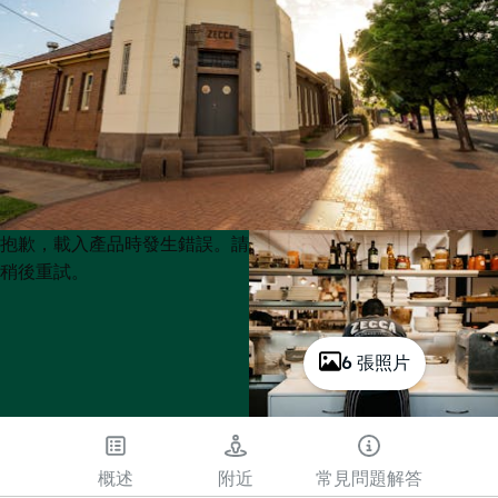
Product
Product
抱歉，載入產品時發生錯誤。請
List
List
稍後重試。
6 張照片
概述
附近
常見問題解答