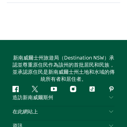
新南威爾士州旅遊局（Destination NSW）承
認並尊重原住民作為該州的首批居民和民族，
並承認原住民是新南威爾士州土地和水域的傳
統所有者和居住者。
Facebook
嘰
Youtube
Instagram
抖
Pintere
造訪新南威爾斯州
嘰
音
喳
聯絡我們
在此網站上
喳
免責聲明
目的地
資訊