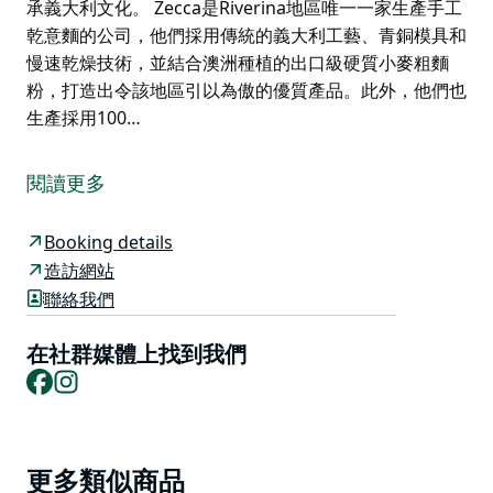
承義大利文化。 Zecca是Riverina地區唯一一家生產手工
乾意麵的公司，他們採用傳統的義大利工藝、青銅模具和
慢速乾燥技術，並結合澳洲種植的出口級硬質小麥粗麵
粉，打造出令該地區引以為傲的優質產品。此外，他們也
生產採用100…
Zecca Griffith 致力於回歸義大利當地美食的真正根源。
Ben、Daniel 和 Michaela 是三位熱愛簡單時令烹飪、當
閱讀更多
地食材和義大利文化的當地人。他們共同在位於標誌性鄉
村銀行大樓內的熱鬧廚房裡，將古老的食譜重新煥發活
Booking details
力。這裡每天新鮮烹調所有菜餚，午餐和晚餐菜單也日新
造訪網站
月異。
聯絡我們
「Zecca」在義大利語中意為「造幣廠”，也就是印鈔票
在社群媒體上找到我們
的地方！這棟建築原為鄉村銀行，Zecca 正是以此方式向
Facebook
Instagram
其歷史致敬。
他們的目標是用新鮮、優質、季節性且道地的義大利地方
美食滋養社區，所有食材均來自當地。他們與當地農民和
Product
生產商合作，展現格里菲斯及其周邊地區最優質的食材。
更多類似商品