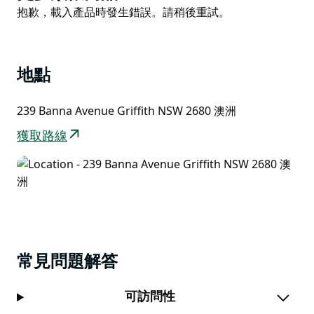
List
Product
抱歉，載入產品時發生錯誤。請稍後重試。
他們的理念是，在烹飪、推廣和分享傳統義大利美食的同
List
時，幫助建立社區凝聚力，並傳承義大利文化。
Zecca是Riverina地區唯一一家生產手工乾意麵的公司，
地點
他們採用傳統的義大利工藝、青銅模具和慢速乾燥技術，
並結合澳洲種植的出口級硬質小麥粗麵粉，打造出令該地
239 Banna Avenue Griffith NSW 2680 澳洲
區引以為傲的優質產品。此外，他們也生產採用100%澳
洲鷹嘴豆粉製成的無麩質意麵。
獲取路線
常見問題解答
可訪問性