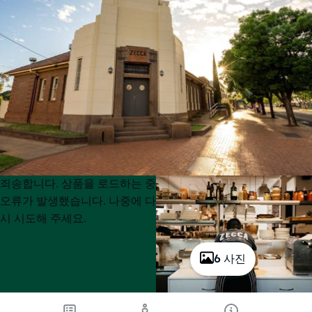
Product
Product
죄송합니다. 상품을 로드하는 중
List
List
오류가 발생했습니다. 나중에 다
시 시도해 주세요.
6 사진