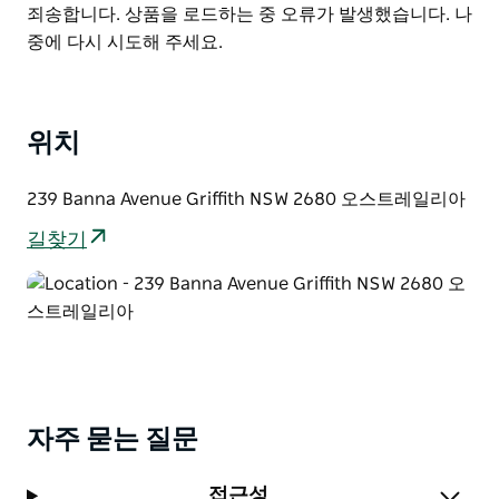
List
제카는 신선한 지역 농산물을 사용하여 건강하고 질 좋은
Product
죄송합니다. 상품을 로드하는 중 오류가 발생했습니다. 나
제철 정통 이탈리아 지역 음식을 통해 지역 사회를 풍요롭
List
중에 다시 시도해 주세요.
게 하는 것을 목표로 합니다. 지역 농부 및 생산자들과 협
력하여 그리피스와 주변 지역 최고의 식재료를 선보입니
다.
위치
제카의 목표는 전통 이탈리아 음식의 준비 교육 그리고 나
눔을 통해 이탈리아 유산을 알리고 공동체 의식을 함양하
239 Banna Avenue Griffith NSW 2680 오스트레일리아
는 것입니다.
길찾기
리버리나 지역에서 유일하게 수제 건조 파스타를 생산하
는 제카(Zecca)는 전통적인 이탈리아 제빵 기법 청동 틀
저온 건조 방식을 호주산 수출용 듀럼 밀 세몰리나와 결합
하여 지역의 자부심을 드높이는 프리미엄 제품을 만듭니
다. 또한 100% 호주산 병아리콩 가루로 만든 글루텐 프리
파스타도 자체 생산하고 있습니다.
자주 묻는 질문
접근성