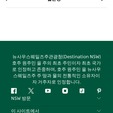
뉴사우스웨일즈주관광청(Destination NSW)
호주 원주민 을 주의 최초 주민이자 최초 국가
로 인정하고 존중하며, 호주 원주민 을 뉴사우
스웨일즈주 주 땅과 물의 전통적인 소유자이
자 거주자로 인정합니다.
페
지
유
인
틱
핀
NSW 방문
이
저
튜
스
톡
터
스
귀
브
타
레
문의하기
이 사이트에서
북
다
그
스