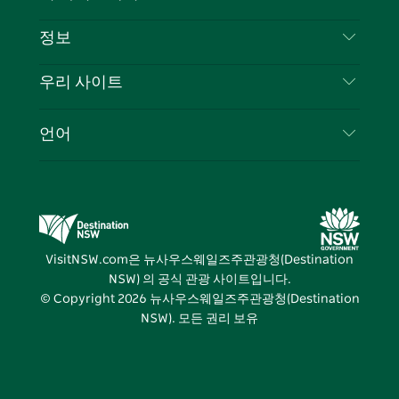
부인 성명
램
트
목적지
정보
은둔
할 일
여행 정보
우리 사이트
쿠키 고지
뉴사우스웨일즈주 로드 트립
귀하의 사업을 등록하세요
이용 약관
Sydney.com
이벤트
언어
뉴사우스웨일즈주 의 사업
뉴사우스웨일즈주관광청(Destination NSW) 기업
숙소
뉴사우스웨일즈주 의 교육
비즈니스 이벤트 뉴사우스웨일즈주
거래
뉴사우스웨일즈주관광청(Destination NSW) 미디
어 센터
VisitNSW.com은 뉴사우스웨일즈주관광청(Destination
비비드 시드니(Vivid Sydney)
NSW) 의 공식 관광 사이트입니다.
© Copyright
2026
뉴사우스웨일즈주관광청(Destination
NSW). 모든 권리 보유