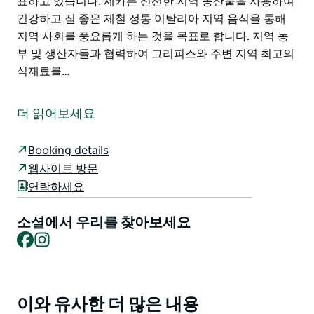
표하고 있습니다. 제카는 신선한 지역 농산물을 사용하여
건강하고 질 좋은 제철 정통 이탈리아 지역 음식을 통해
지역 사회를 풍요롭게 하는 것을 목표로 합니다. 지역 농
부 및 생산자들과 협력하여 그리피스와 주변 지역 최고의
식재료를…
제카 그리피스는 진정한 이탈리아 지역 음식의 뿌리로 돌
아가는 여정을 담고 있습니다.
더 읽어보세요
벤 다니엘 미카엘라는 소박한 제철 요리 지역 농산물 그리
고 이탈리아 문화에 대한 열정을 가진 세 명의 지역 주민
Booking details
입니다. 이들은 상징적인 루럴 뱅크 건물에 자리 잡은 활
웹사이트 방문
기 넘치는 레스토랑에서 옛 레시피를 되살려냅니다. 모든
연락하세요
음식은 매일 신선하게 준비되며 점심과 저녁 메뉴는 끊임
없이 바뀝니다.
소셜에서 우리를 찾아보세요
Facebook
Instagram
"제카"는 이탈리아어로 "민트"를 뜻하며 마치 돈을 찍어내
는 곳처럼 느껴집니다! 이 건물은 원래 루럴 뱅크였으며
제카는 이러한 방식으로 그 역사에 경의를 표하고 있습니
다.
이와 유사한 더 많은 내용
Product