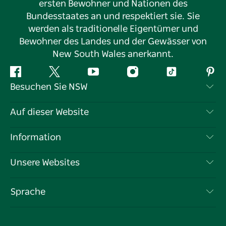
ersten Bewohner und Nationen des
Bundesstaates an und respektiert sie. Sie
werden als traditionelle Eigentümer und
Bewohner des Landes und der Gewässer von
New South Wales anerkannt.
Facebook
Twitter
YouTube
Instagram
TikTok
Pint
Besuchen Sie NSW
Kontaktieren Sie uns
Auf dieser Website
Haftungsausschluss
Reiseziele
Information
Datenschutz
Aktivitäten
Reiseinformationen
Unsere Websites
Cookie-Hinweis
Roadtrips in New South Wales
Tragen Sie Ihr Unternehmen ein
Nutzungsbedingungen
Sydney.com
Veranstaltungen
Sprache
Unternehmen in NSW
Destination NSW Corporate
Unterkunft
Bildung in New South Wales
Geschäftsveranstaltungen in New South Wales