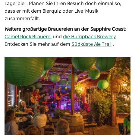
Lagerbier. Planen Sie Ihren Besuch doch einmal so,
dass er mit dem Bierquiz oder Live-Musik
zusammenfällt.
Weitere großartige Brauereien an der Sapphire Coast:
Camel Rock Brauerei
und
die Humpback Brewery
.
Entdecken Sie mehr auf dem
Südküste Ale Trail
.