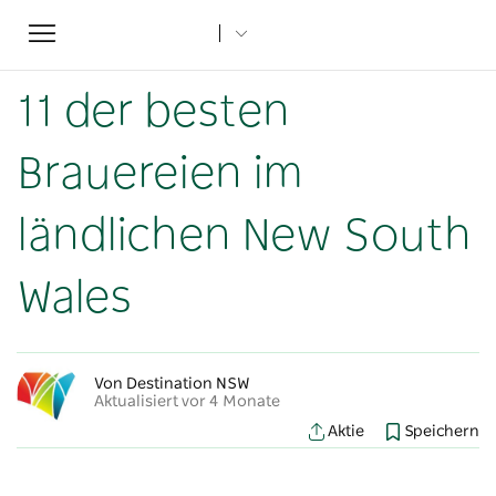
Toggle
Startseite
...
NSW-Artikel
navigation
11 der besten Brauereien im ländlichen New South Wales
11 der besten
Brauereien im
ländlichen New South
Wales
Von Destination NSW
Aktualisiert vor 4 Monate
Aktie
Speichern