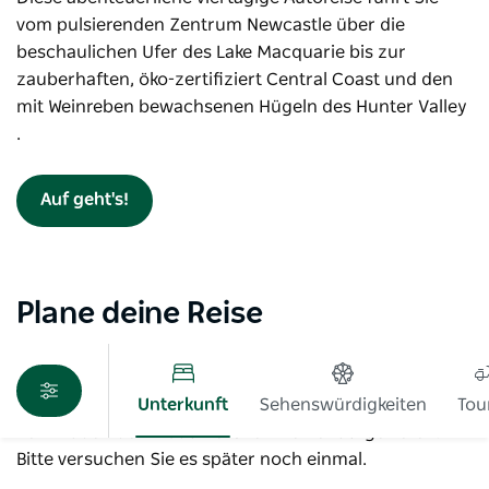
vom pulsierenden Zentrum Newcastle über die
beschaulichen Ufer des Lake Macquarie bis zur
zauberhaften, öko-zertifiziert Central Coast und den
mit Weinreben bewachsenen Hügeln des Hunter Valley
.
Auf geht's!
Plane deine Reise
Unterkunft
Sehenswürdigkeiten
Tou
Beim Laden der Produkte ist ein Fehler aufgetreten.
Bitte versuchen Sie es später noch einmal.