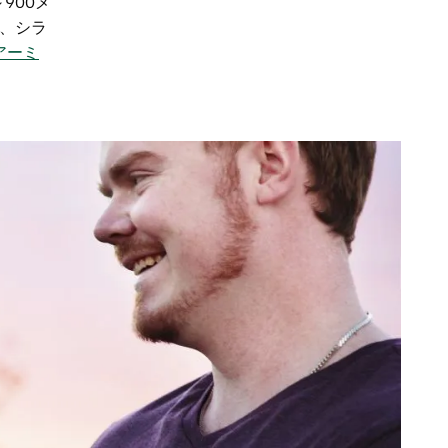
900メ
、シラ
アーミ