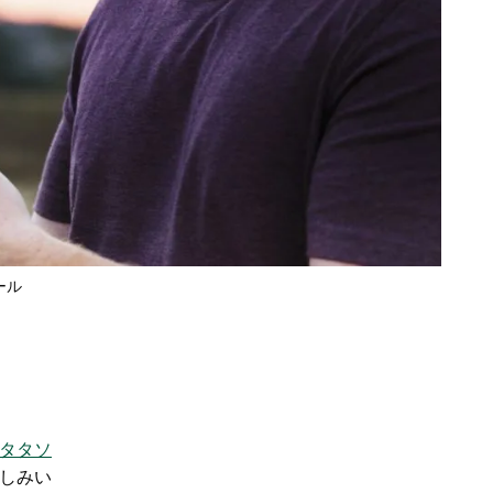
ール
タタソ
しみい