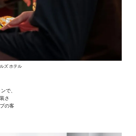
ールズ ホテル
ランで、
装さ
プの客