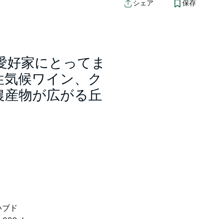
シェア
保存
愛好家にとってま
性気候ワイン、ク
農産物が広がる丘
いブド