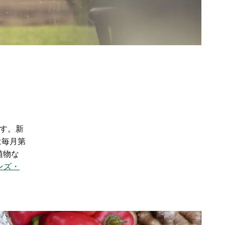
す。新
は毎月第
植物な
ンズ・