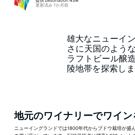
提供 Destination NSW
更新済み 7か月前
雄大なニューイ
さに天国のよう
ラフトビール醸
陵地帯を探索し
地元のワイナリーでワイン
ニューイングランドでは1800年代からブドウ栽培が