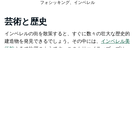
フォシッキング、インベレル
芸術と歴史
インベレルの街を散策すると、すぐに数々の壮大な歴史的
建造物を発見できるでしょう。その中には、
インベレル美
術館
まるで故郷のようです。このクリエイティブハブは
「生きたギャラリー」を自称し、静止したものは何もな
く、常に活気に満ちています。展示の入れ替えに加え、ア
ートクラス、ワークショップ、交流会などにも気軽に参加
できます。