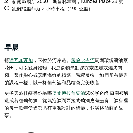
新南威爾斯 2650，斯普林韋爾，Kunzea Place 29 號
距離格里菲斯 2 小時車程（190 公里）
早晨
抵
達瓦加瓦加
，它位於河岸邊。
穆倫比吉河
周圍環繞著油菜
花田，可以親身體驗…
我是食物
烹飪課
探索煙燻或燒烤肉
類、製作點心或烹調海鮮的精髓。課程最後，如同所有優秀
的課程一樣，以一杯葡萄酒和品嚐會完美收官。
更多美酒佳釀等你品嚐
博蘭博拉葡萄酒
50公頃的葡萄園被釀
造成各種葡萄酒，從氣泡酒到西拉葡萄酒應有盡有。酒窖裡
的每一款年份酒都貼有單獨設計的標籤，並講述酒莊的故
事。