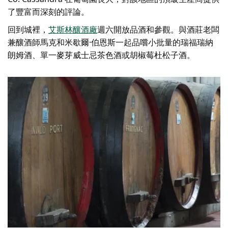
了豐富而深刻的評論。
回到城裡，
艾斯林釀酒廠
週六開放品酒和參觀。與酒莊老闆
兼釀酒師馬克和米歇爾·伯恩斯一起品嚐小批量的瑞福瑞納
朗姆酒、單一麥芽威士忌茶色酒或胡椒莓杜松子酒。