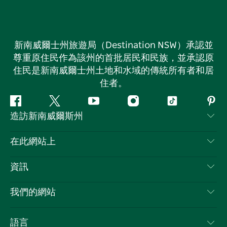
新南威爾士州旅遊局（Destination NSW）承認並
尊重原住民作為該州的首批居民和民族，並承認原
住民是新南威爾士州土地和水域的傳統所有者和居
住者。
Facebook
嘰
Youtube
Instagram
抖
Pint
造訪新南威爾斯州
嘰
音
喳
聯絡我們
在此網站上
喳
免責聲明
目的地
資訊
隱私
要做的事情
旅行資訊
Cookie 通知
我們的網站
新南威爾斯州公路旅行
列出您的業務
使用條款
Sydney.com
活動
語言
新南威爾斯的商業