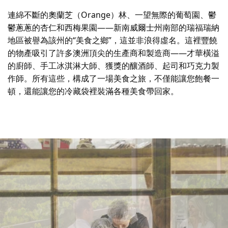
連綿不斷的奧蘭芝（Orange）林、一望無際的葡萄園、鬱
鬱蔥蔥的杏仁和西梅果園——新南威爾士州南部的瑞福瑞納
地區被譽為該州的“美食之鄉”，這並非浪得虛名。這裡豐饒
的物產吸引了許多澳洲頂尖的生產商和製造商——才華橫溢
的廚師、手工冰淇淋大師、獲獎的釀酒師、起司和巧克力製
作師。所有這些，構成了一場美食之旅，不僅能讓您飽餐一
頓，還能讓您的冷藏袋裡裝滿各種美食帶回家。