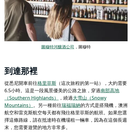
圖穆特河釀酒公司
，圖穆特
到達那裡
從悉尼開車前往
格里菲斯
（這次旅程的第一站），大約需要
6.5小時。這是一段風景優美的公路之旅，穿過
南部高地
（Southern Highlands）
，繞過
大雪山（Snowy
Mountains）
。另一種前往
瑞福瑞納
的方式是搭飛機，澳洲
航空和雷克斯航空每天都有飛往格里菲斯的航班。如果您選
擇這條路線，請在抵達時在機場租一輛車，因為在這個長週
末，您需要遊覽的地方非常多。