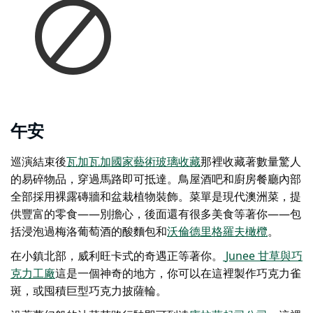
午安
巡演結束後
瓦加瓦加國家藝術玻璃收藏
那裡收藏著數量驚人
的易碎物品，穿過馬路即可抵達。
鳥屋酒吧和廚房
餐廳內部
全部採用裸露磚牆和盆栽植物裝飾。菜單是現代澳洲菜，提
供豐富的零食——別擔心，後面還有很多美食等著你——包
括浸泡過梅洛葡萄酒的酸麵包和
沃倫德里格羅夫橄欖
。
在小鎮北部，威利旺卡式的奇遇正等著你。
Junee 甘草與巧
克力工廠
這是一個神奇的地方，你可以在這裡製作巧克力雀
斑，或囤積巨型巧克力披薩輪。