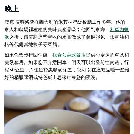
晚上
盧克·皮科洛曾在義大利的米其林星級餐廳工作多年。他的
家人和農場裡種植的美味農產品吸引他回到家鄉。
利莫內餐
飲
之後，盧克將這些豐收的果實做成了蕁麻餛飩、焦黃油和
格倫代爾當地榛子等菜餚。
如果你想步行回住處，
探索公寓式飯店
提供小廚房的單臥和
雙臥套房。如果您不介意開車，明天可以出發前往南邊，行
程50公里，入住位於
惠頓麥芽屋
，您可以在這裡品嚐一些最
好的精釀啤酒或特色威士忌來結束您的夜晚。