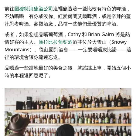
前往
圖穆特河釀酒公司
這裡釀造著一些比較有特色的啤酒，
不妨嚐嚐「有你或沒你」紅愛爾蘭艾爾啤酒，或是辛辣的薑
汁忍者啤酒。參觀酒廠，品嚐一些他們最優質的啤酒。
或者，如果您想品嚐葡萄酒，Cathy 和 Brian Gairn 將是熱
情好客的主人。
庫拉比拉葡萄酒
酒莊位於大雪山（Snowy
Mountains）。從莊園到酒窖——一定要嚐嚐灰比諾——這
裡的環境會讓你流連忘返。
品嚐過一些當地最好的美食之後，就該跳上車，開始五個小
時的車程返回悉尼了。