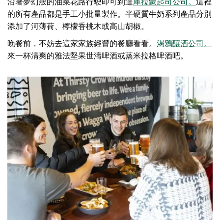
沿著夢幻般的油菜花路行駛即可到達
庫拉蒙起司公司
。
這裡
的所有產品都是手工小批量製作。半硬質牛奶系列產品分別
添加了河薄荷、檸檬香桃木或高山胡椒。
晚餐前，不妨去這家家族經營的餐廳看看。
渴鴉釀酒公司
。
來一杯清爽的雅法堅果世濤啤酒或蒸米拉格啤酒吧。