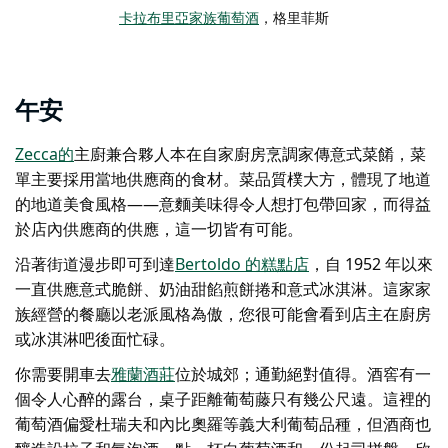
卡拉布里亞家族葡萄酒
，格里菲斯
午安
Zecca的
主廚兼合夥人本在自家廚房烹調家傳意式菜餚，菜
單主要採用當地供應商的食材。菜品質樸大方，體現了地道
的地道美食風格——意麵美味得令人想打包帶回家，而得益
於店內供應商的供應，這一切皆有可能。
沿著街道漫步即可到達
Bertoldo 的糕點店
，自 1952 年以來
一直供應意式脆餅、奶油甜餡煎餅捲和意式冰淇淋。這家家
族經營的餐廳以老派風格為傲，您很可能會看到店主在廚房
或冰淇淋吧後面忙碌。
你需要開車去
雅蘭酒莊
位於城郊；通勤絕對值得。酒窖有一
個令人心醉的露台，桌子距離葡萄藤只有幾公尺遠。這裡的
葡萄酒偏愛杜瑞夫和內比奧羅等義大利葡萄品種，但酒商也