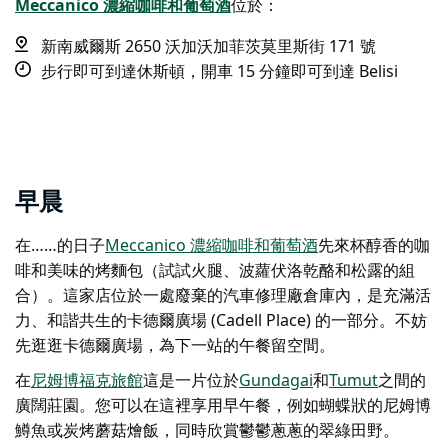
Meccanico 濃縮咖啡和葡萄酒
位於：
新南威爾斯 2650 沃加沃加菲茨莫里斯街 171 號
步行即可到達休斯頓，開車 15 分鐘即可到達 Belisi
早晨
在……的日子
Meccanico 濃縮咖啡和葡萄酒
先來杯醇香的咖
啡和美味的烤麵包（試試火腿、波蘿伏洛乾酪和松露的組
合）。這家店位於一處廢棄的汽車修理廠倉庫內，是充滿活
力、和諧共生的卡德爾廣場 (Cadell Place) 的一部分。不妨
先逛逛卡德爾廣場，為下一站的午餐留空間。
在
尼姆博福克旅館
這是一片位於
Gundagai
和
Tumut
之間的
廣闊莊園
。您可以在這裡享用早午餐，例如蝴蝶狀的尼姆博
鱒魚或炭烤蘑菇燴飯，同時欣賞鬱鬱蔥蔥的翠綠田野。