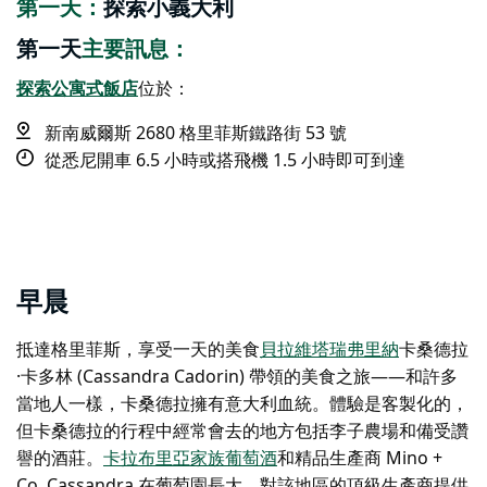
第一天：
探索小義大利
第一天
主要訊息：
探索公寓式飯店
位於：
新南威爾斯 2680 格里菲斯鐵路街 53 號
從悉尼開車 6.5 小時或搭飛機 1.5 小時即可到達
早晨
抵達格里菲斯，享受一天的美食
貝拉維塔瑞弗里納
卡桑德拉
·卡多林 (Cassandra Cadorin) 帶領的美食之旅——和許多
當地人一樣，卡桑德拉擁有意大利血統。體驗是客製化的，
但卡桑德拉的行程中經常會去的地方包括李子農場和備受讚
譽的酒莊。
卡拉布里亞家族葡萄酒
和精品生產商 Mino +
Co. Cassandra 在葡萄園長大，對該地區的頂級生產商提供