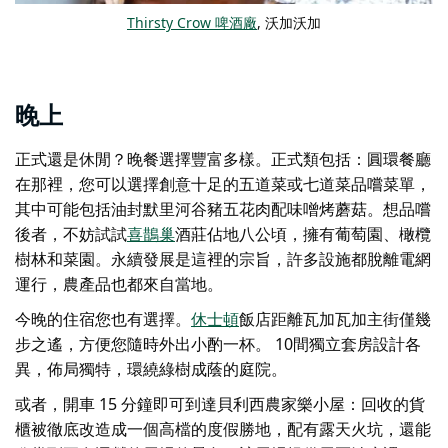
Thirsty Crow 啤酒廠
, 沃加沃加
晚上
正式還是休閒？晚餐選擇豐富多樣。正式類包括：
圓環餐廳
在那裡，您可以選擇創意十足的五道菜或七道菜品嚐菜單，
其中可能包括油封默里河谷豬五花肉配味噌烤蘑菇。想品嚐
後者，不妨試試
喜鵲巢
酒莊佔地八公頃，擁有葡萄園、橄欖
樹林和菜園。永續發展是這裡的宗旨，許多設施都脫離電網
運行，農產品也都來自當地。
今晚的住宿您也有選擇。
休士頓
飯店距離瓦加瓦加主街僅幾
步之遙，方便您隨時外出小酌一杯。 10間獨立套房設計各
異，佈局獨特，環繞綠樹成蔭的庭院。
或者，開車 15 分鐘即可到達
貝利西農家樂小屋
：回收的貨
櫃被徹底改造成一個高檔的度假勝地，配有露天火坑，還能