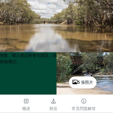
Product
Product
抱歉，載入產品時發生錯誤。請
List
List
稍後重試。
5 張照片
概述
附近
常見問題解答