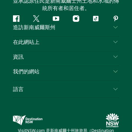
並承認原住民是新南威爾士州土地和水域的傳
統所有者和居住者。
Facebook
嘰
Youtube
Instagram
抖
Pintere
造訪新南威爾斯州
嘰
音
喳
聯絡我們
在此網站上
喳
免責聲明
目的地
資訊
隱私
要做的事情
旅行資訊
Cookie 通知
我們的網站
新南威爾斯州公路旅行
列出您的業務
使用條款
Sydney.com
活動
語言
新南威爾斯的商業
新南威爾士州旅遊局（Destination NSW）企業網
住宿
新南威爾斯的教育
站​
優惠訊息
新南威爾斯商務活動
新南威爾士州旅遊局（Destination NSW）媒體中
VisitNSW.com 是新南威爾士州旅遊局（Destination
心