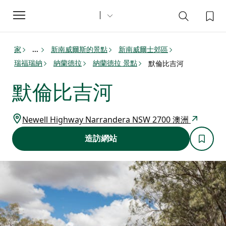
Toggle
navigation
家
新南威爾斯的景點
新南威爾士郊區
...
瑞福瑞納
納蘭德拉
納蘭德拉 景點
默倫比吉河
默倫比吉河
Newell Highway Narrandera NSW 2700 澳洲
造訪網站