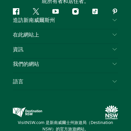
統所有者和居住者。
Facebook
嘰
Youtube
Instagram
抖
Pintere
造訪新南威爾斯州
嘰
音
喳
聯絡我們
在此網站上
喳
免責聲明
目的地
資訊
隱私
要做的事情
旅行資訊
Cookie 通知
我們的網站
新南威爾斯州公路旅行
列出您的業務
使用條款
Sydney.com
活動
語言
新南威爾斯的商業
新南威爾士州旅遊局（Destination NSW）企業網
住宿
新南威爾斯的教育
站​
優惠訊息
新南威爾斯商務活動
新南威爾士州旅遊局（Destination NSW）媒體中
VisitNSW.com 是新南威爾士州旅遊局（Destination
心
NSW）的官方旅遊網站。