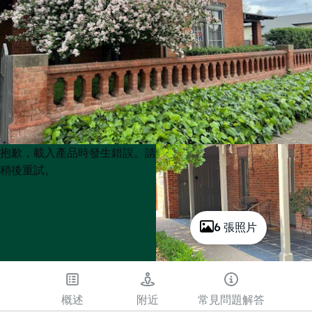
Product
Product
抱歉，載入產品時發生錯誤。請
List
List
稍後重試。
6 張照片
概述
附近
常見問題解答