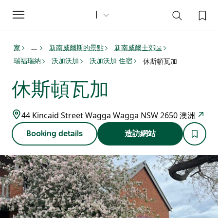
Toggle
navigation
家
新南威爾斯的景點
新南威爾士郊區
...
瑞福瑞納
沃加沃加
沃加沃加 住宿
休斯頓瓦加
休斯頓瓦加
44 Kincaid Street Wagga Wagga NSW 2650 澳洲
Booking details
造訪網站