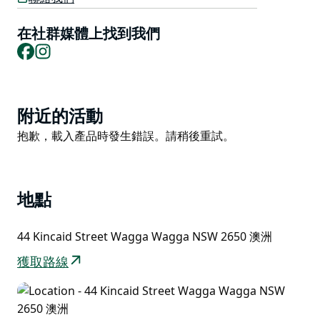
Houston酒店為客人提供免費輕便早餐和無線網路連
接，氛圍舒適。
在社群媒體上找到我們
享受休士頓沃加酒店美麗的環境。
Facebook
Instagram
Product
附近的活動
List
Product
抱歉，載入產品時發生錯誤。請稍後重試。
List
地點
44 Kincaid Street Wagga Wagga NSW 2650 澳洲
獲取路線