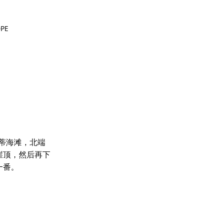
DPE
蒂海滩，北端
崖顶，然后再下
一番。