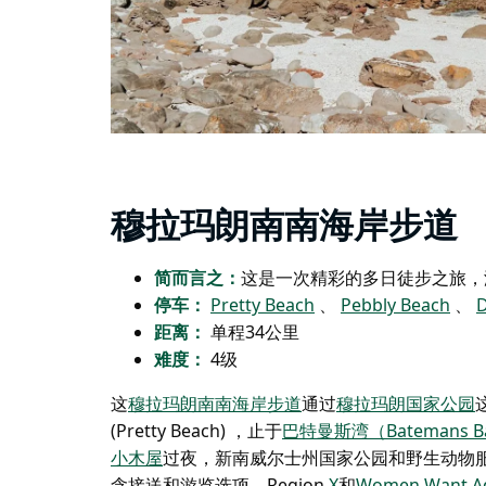
穆拉玛朗南南海岸步道
简而言之：
这是一次精彩的多日徒步之旅，
停车：
Pretty Beach
、
Pebbly Beach
、
D
距离：
单程34公里
难度：
4级
这
穆拉玛朗南南海岸步道
通过
穆拉玛朗国家公园
(Pretty Beach)
，止于
巴特曼斯湾（Batemans B
小木屋
过夜
，新南威尔士州国家公园和野生动物服务局 (NSW
含接送和游览选项。Region
X
和
Women Want A