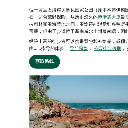
位于蓝宝石海岸
贝奥瓦国家公园
（原本本博伊德国家公
石，适合荒野探险。从历史悠久的
博伊德大厦
最
桉树林和沿海荒地之间，沿途还能观赏到各种野
宝藏，但由于步道位于新南威尔士州最南端，因
经验丰富的徒步者可以携带背包和补给品，或预
由……指导的体验。
导航探险
，
公园徒步假期
，
获取路线