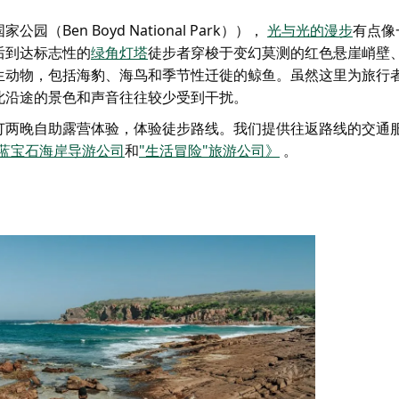
园（Ben Boyd National Park）），
光与光的漫步
有点像
后到达标志性的
绿角灯塔
徒步者穿梭于变幻莫测的红色悬崖峭壁
生动物，包括海豹、海鸟和季节性迁徙的鲸鱼。虽然这里为旅行
此沿途的景色和声音往往较少受到干扰。
订两晚自助露营体验，体验徒步路线。我们提供往返路线的交通
蓝宝石海岸导游公司
和
"生活冒险"旅游公司》
。