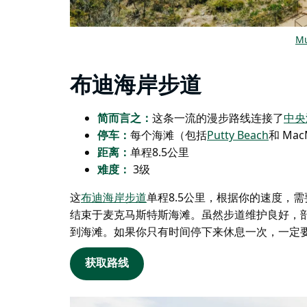
Mu
布迪海岸步道
简而言之：
这条一流的漫步路线连接​​了
中央
停车：
每个海滩（包括
Putty Beach
和 Mac
距离：
单程8.5公里
难度：
3级
这
布迪海岸步道
单程8.5公里，根据你的速度，
结束于麦克马斯特斯海滩。虽然步道维护良好，
到海滩。如果你只有时间停下来休息一次，一定
获取路线