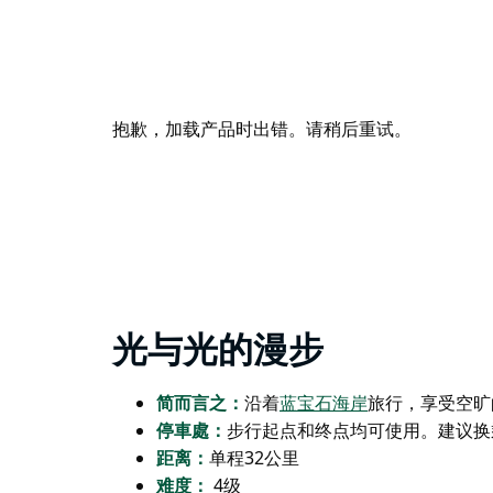
抱歉，加载产品时出错。请稍后重试。
光与光的漫步
简而言之：
沿着
蓝宝石海岸
旅行
，享受空旷
停車處：
步行起点和终点均可使用。建议换
距离：
单程32公里
难度：
4级