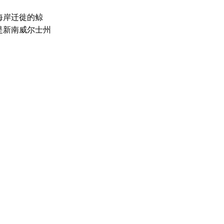
海岸迁徙的鲸
是新南威尔士州