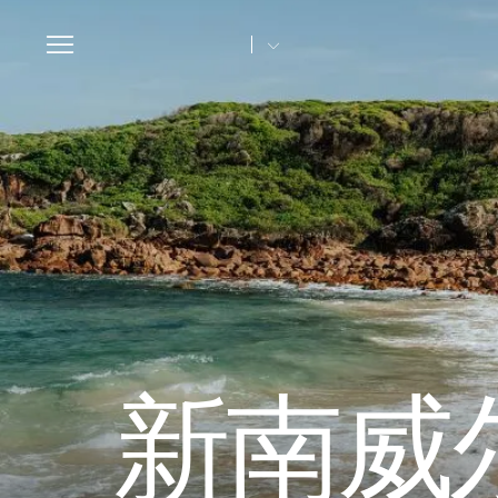
Toggle
navigation
新南威