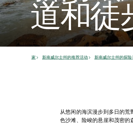
道和徒
家
新南威尔士州的推荐活动
新南威尔士州的探险
从悠闲的海滨漫步到多日的荒
色沙滩、险峻的悬崖和茂密的