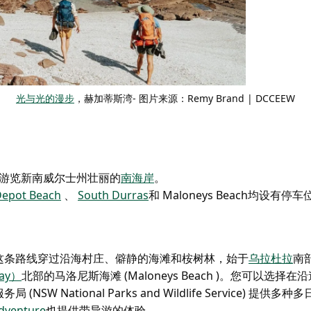
光与光的漫步
，赫加蒂斯湾- 图片来源：Remy Brand | DCCEEW
游览新南威尔士州壮丽的
南海岸
。
epot Beach
、
South Durras
和 Maloneys Beach
均设有停车
这条路线穿过沿海村庄、僻静的海滩和桉树林，始于
乌拉杜拉
南
ay）
北部的马洛尼斯海滩 (Maloneys Beach
)。您可以选择在
 National Parks and Wildlife Service) 提供
dventure
也提供带导游的体验。