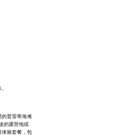
位
。
部的普雷蒂海滩
沿途的露营地或
多种多日体验套餐，包