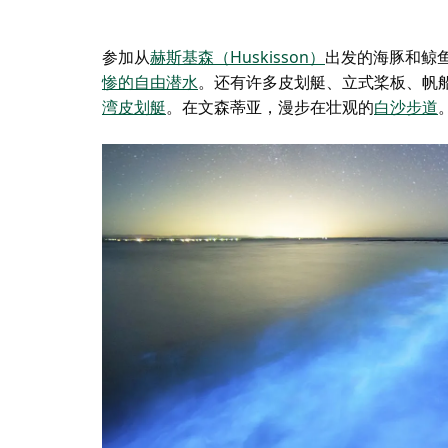
参加从
赫斯基森（Huskisson）
出发的海豚和鲸
惨的自由潜水
。还有许多皮划艇、立式桨板、帆
湾皮划艇
。在文森蒂亚，漫步在壮观的
白沙步道