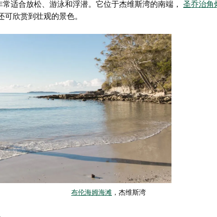
非常适合放松、游泳和浮潜。它位于杰维斯湾的南端，
圣乔治角
还可欣赏到壮观的景色。
布伦海姆海滩
，杰维斯湾