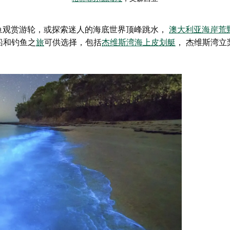
鱼观赏游轮，或探索迷人的海底世界
顶峰跳水
，
澳大利亚海岸荒
船和钓鱼之
旅
可供选择，包括
杰维斯湾海上皮划艇
，
杰维斯湾立
。