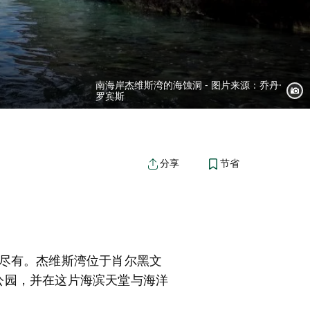
南海岸杰维斯湾的海蚀洞 - 图片来源：乔丹·
罗宾斯
节省
分享
尽有。杰维斯湾位于肖尔黑文
家公园，并在这片海滨天堂与海洋