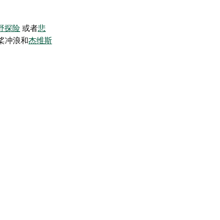
野探险
或者
悲
桨冲浪
和
杰维斯