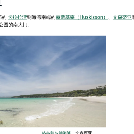
界
部的
卡拉拉湾
到海湾南端的
赫斯基森（Huskisson）
、
文森蒂亚
公园的南大门。
格林菲尔德海滩
，文森西亚