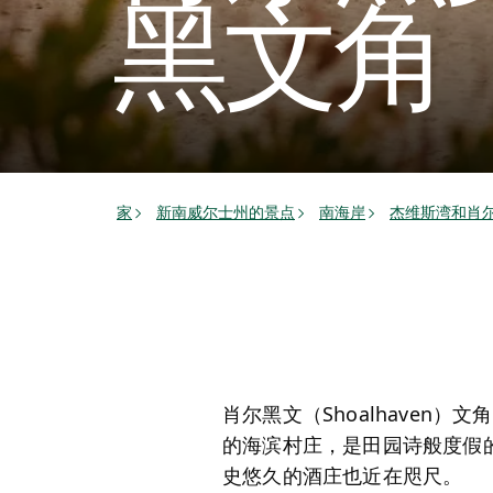
黑文角
家
新南威尔士州的景点
南海岸
杰维斯湾和肖尔黑
肖尔黑文（Shoalhaven
的海滨村庄，是田园诗般度假
史悠久的酒庄也近在咫尺。