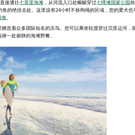
 可直接通往
七英里海滩
，从河流入口处蜿蜒穿过
七哩滩国家公园
前
钓鱼的绝佳去处。这里设有24小时不拴狗绳的区域，您的爱犬也
鲸鱼
。
里栖息着众多国际知名的滨鸟。您可以乘坐轮渡穿过贝里运河，
选择一处僻静的海滩野餐。