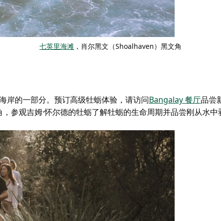
七英里海滩
，肖尔黑文（Shoalhaven）黑文角
牡蛎海岸的一部分。预订高级牡蛎体验，请访问
Bangalay 餐厅
品尝
角，参观
吉姆·怀尔德的牡蛎
了解牡蛎的生命周期并品尝刚从水中