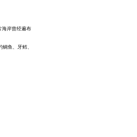
片海岸曾经遍布
海钓鲷鱼、牙鳕、