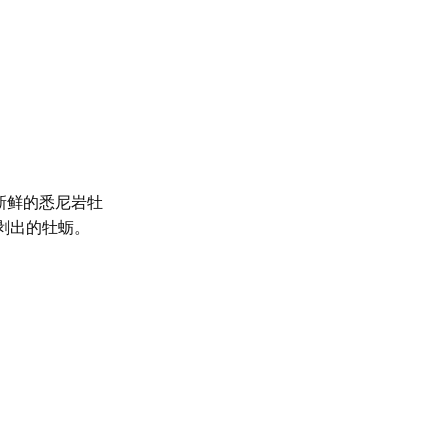
新鲜的悉尼岩牡
剥出的牡蛎。