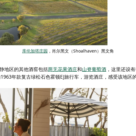
库伦加塔庄园
，肖尔黑文（Shoalhaven）黑文角
片宁静地区的其他酒窖包括
两无花果酒庄
和
山脊葡萄酒
，这里还设有
nce的1963年款复古绿松石色霍顿EJ旅行车，游览酒庄，感受该地区