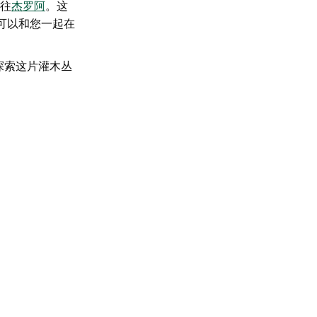
往
杰罗阿
。这
可以和您一起在
探索这片灌木丛