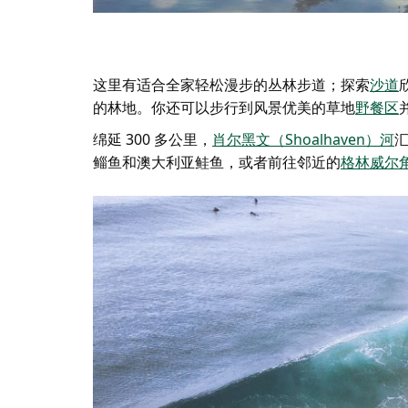
这里有适合全家轻松漫步的丛林步道；探索
沙道
的林地。你还可以步行到风景优美的草地
野餐区
绵延 300 多公里，
肖尔黑文（Shoalhaven）河
汇
鲻鱼和澳大利亚鲑鱼，或者前往邻近的
格林威尔