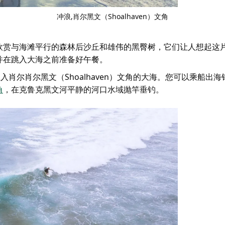
冲浪,肖尔黑文（Shoalhaven）文角
欣赏与海滩平行的森林后沙丘和雄伟的黑臀树，它们让人想起这
并在跳入大海之前准备好午餐。
入肖尔肖尔黑文（Shoalhaven）文角的大海。您可以乘船出
角
，在克鲁克黑文河平静的河口水域抛竿垂钓。