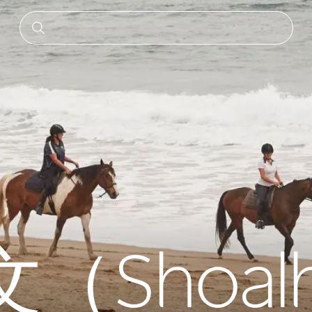
（Shoalh