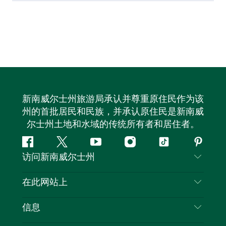
新南威尔士州旅游局承认并尊重原住民作为该
州的首批居民和民族，并承认原住民是新南威
尔士州土地和水域的传统所有者和居住者。
Facebook
叽
YouTube
Instagram
抖
Pintere
访问新南威尔士州
叽
音
喳
联系我们
在此网站上
喳
免责声明
目的地
信息
隐私
推荐活动