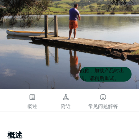
Product
Product
抱歉，加载产品时出
List
List
错。请稍后重试。
概述
附近
常见问题解答
概述