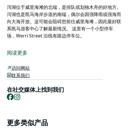
泻湖位于威里海滩的北端，是排队或划独木舟的好地方。
泻湖也是凯马海岸步道的南端，偶尔会因强降雨或强海而
向大海开放。这可能会阻碍您前往威里海滩，因此最好联
系凯马游客中心了解最新情况。 这里有一个小型停车
场，Werri Street 沿线有路边停车位。
泻湖位于威里海滩的北端，是排队或划独木舟的好地方。
泻湖也是凯马海岸步道的南端，偶尔会因强降雨或强海而
阅读更多
向大海开放。这可能会阻碍您前往威里海滩，因此最好联
系凯马游客中心了解最新情况。
访问网站
联系我们
这里有一个小型停车场，Werri Street 沿线有路边停车
位。
在社交媒体上找到我们
Facebook
Instagram
Product
更多类似产品