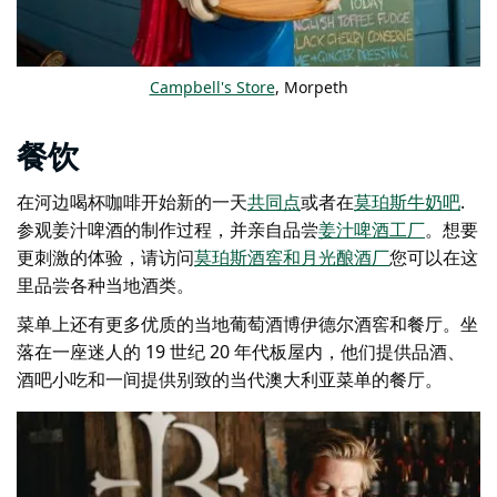
Campbell's Store
, Morpeth
餐饮
在河边喝杯咖啡开始新的一天
共同点
或者在
莫珀斯牛奶吧
.
参观姜汁啤酒的制作过程，并亲自品尝
姜汁啤酒工厂
。
想要
更刺激的体验，请访问
莫珀斯酒窖和月光酿酒厂
您可以在这
里品尝各种当地酒类。
菜单上还有更多优质的当地葡萄酒
博伊德尔酒窖和餐厅
。坐
落在一座迷人的 19 世纪 20 年代板屋内，他们提供品酒、
酒吧小吃和一间提供别致的当代澳大利亚菜单的餐厅。