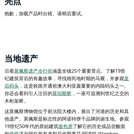
亮点
抱歉，加载产品时出错。请稍后重试。
当地遗产
沿着
莫佩斯遗产步行街
涵盖全镇25个重要景点。了解19世
纪建筑背后的有趣故事，寻找殖民地时期的马厩，并参观
皇
后码头
，这是铁路开通前澳大利亚最重要的内陆码头之一。
你还会看到引人注目的
莫珀斯桥
，一座可追溯到世纪之交的
木桁架桥。
这
莫佩斯博物馆
位于前法院大楼内，展出了河港的历史和其
他遗产。莫佩斯是标志性的阿诺特饼干品牌的诞生地。参观
19世纪50年代的原始建筑
面包房
了解它的历史或品尝酸面
包
烘焙课
与现任所有者和后代斯蒂芬·阿诺特 (Stephen