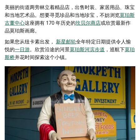
美丽的街道两旁林立着精品店，出售时装、家居用品、珠宝
和当地艺术品。想要寻觅珍品和当地珍宝，不妨浏览
莫珀斯
古董中心
这座拥有 170 年历史的
坎贝尔商店
或欣赏最新作
品
莫珀斯画廊
。
如果您从纽卡素出发，
新星邮轮
全年特定日期提供令人愉
悦的
一日游
。欣赏沿途的河景
莫珀斯河滨步道
，巡航下
莫珀
斯桥
并花时间探索这个小镇。