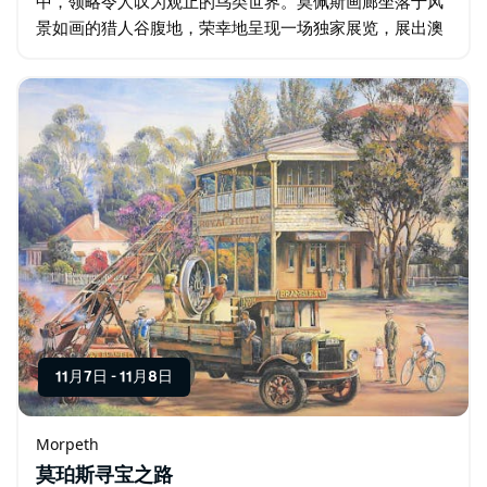
中，领略令人叹为观止的鸟类世界。莫佩斯画廊坐落于风
景如画的猎人谷腹地，荣幸地呈现一场独家展览，展出澳
大利亚最知名的鸟类艺术家创作的一系列令人惊叹的写实
鸟类画作…
11月7日
-
11月8日
Morpeth
莫珀斯寻宝之路