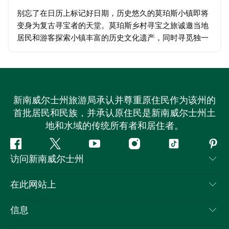
别忘了在日历上标记好日期，历史悠久的莫珀斯小镇即将
变身为复古寻宝者的天堂。莫珀斯乡村寻宝之旅诚邀当地
居民和游客探索小镇丰富的历史文化遗产，同时寻觅独一
无二的古董、收藏品和复古好物。这项特别活动是全国性
“车库甩卖之旅”的一部分，旨在推广再利用…
新南威尔士州旅游局承认并尊重原住民作为该州的
首批居民和民族，并承认原住民是新南威尔士州土
地和水域的传统所有者和居住者。
Facebook
叽
YouTube
Instagram
抖
Pint
访问新南威尔士州
叽
音
喳
联系我们
在此网站上
喳
免责声明
目的地
信息
隐私
推荐活动