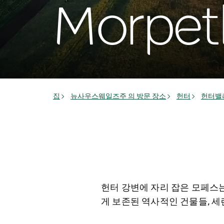
Morpet
집
뉴사우스웨일즈주 의 방문 장소
헌터
헌터밸리(
헌터 강변에 자리 잡은 모페스는
게 보존된 역사적인 건물들, 세