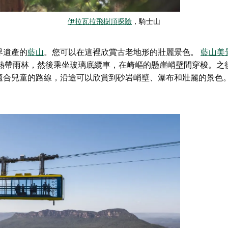
伊拉瓦拉飛樹頂探險
，騎士山
界遺產的
藍山
。您可以在這裡欣賞古老地形的壯麗景色。
藍山美景
熱帶雨林，然後乘坐玻璃底纜車，在崎嶇的懸崖峭壁間穿梭。之
適合兒童的路線，沿途可以欣賞到砂岩峭壁、瀑布和壯麗的景色