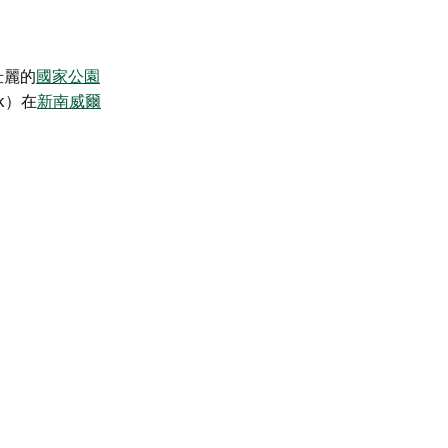
壯麗的
國家公園
k）
在
新南威爾