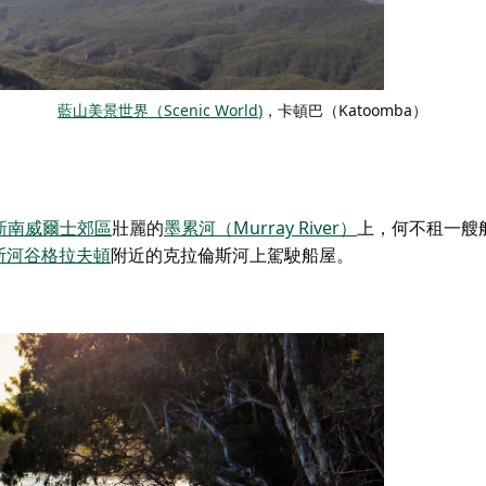
藍山美景世界（Scenic World)
，卡頓巴（Katoomba）
新南威爾士郊區
壯麗的
墨累河（Murray River）
上，何不租一艘
斯河谷
格拉夫頓
附近的克拉倫斯河上駕駛船屋。