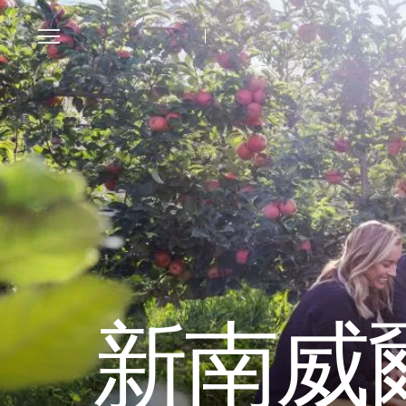
Toggle
navigation
新南威