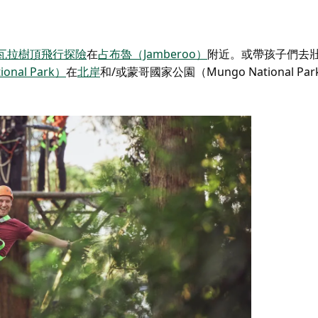
瓦拉樹頂飛行探險
在
占布魯（Jamberoo）
附近。或帶孩子們去
nal Park）
在
北岸
和/或
蒙哥國家公園（Mungo National Par