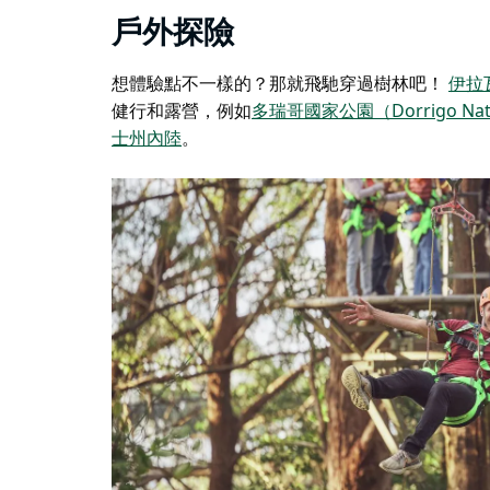
戶外探險
想體驗點不一樣的？那就飛馳穿過樹林吧！
伊拉
健行和露營，例如
多瑞哥國家公園（Dorrigo Natio
士州內陸
。