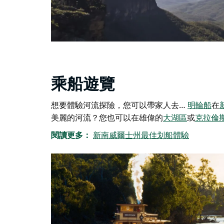
乘船遊覽
想要體驗河流探險，您可以帶家人去…
明輪船
在
美麗的河流？您也可以在雄偉的
大湖區
或
克拉倫
閱讀更多：
新南威爾士州最佳划船體驗