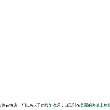
您住在海邊，可以為孩子們報
衝浪課
，自己則在
美麗的海灘上放