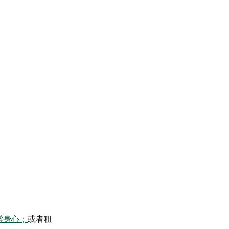
鬆身心；
或者租