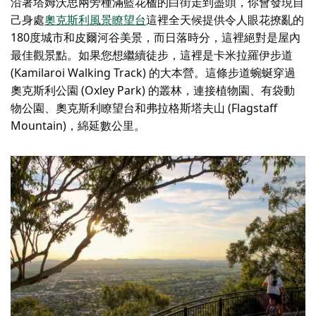
沿著塔姆沃思兩旁種滿藍花楹的白街走到盡頭，你會發現自
己身處
奧克斯利風景瞭望台
這裡全天候提供令人眼花撩亂的
180度城市和皮爾河谷美景，而日落時分，這裡絕對是屋內
最佳觀景點。如果您想繼續徒步，這裡是卡米拉羅伊步道
(Kamilaroi Walking Track) 的大本營。這條步道蜿蜒穿過
奧克斯利公園 (Oxley Park) 的叢林，連接植物園、有袋動
物公園、奧克斯利瞭望台和弗拉格斯塔夫山 (Flagstaff
Mountain)，綿延數公里。