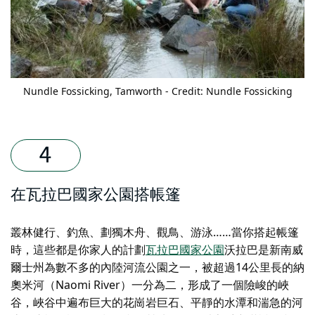
Nundle Fossicking,
Tamworth - Credit: Nundle Fossicking
在瓦拉巴國家公園搭帳篷
叢林健行、釣魚、劃獨木舟、觀鳥、游泳……當你搭起帳篷
時，這些都是你家人的計劃
瓦拉巴國家公園
沃拉巴是新南威
爾士州為數不多的內陸河流公園之一，被超過14公里長的納
奧米河（Naomi River）一分為二，形成了一個險峻的峽
谷，峽谷中遍布巨大的花崗岩巨石、平靜的水潭和湍急的河