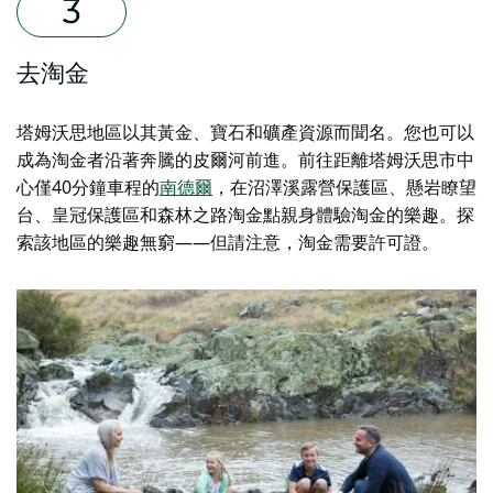
去淘金
塔姆沃思地區以其黃金、寶石和礦產資源而聞名。您也可以
成為淘金者
沿著奔騰的皮爾河前進。前往距離塔姆沃思市中
心僅40分鐘車程的
南德爾
，在沼澤溪露營保護區、懸岩瞭望
台、皇冠保護區和森林之路淘金點親身體驗淘金的樂趣。探
索該地區的樂趣無窮——但請注意，淘金需要許可證。