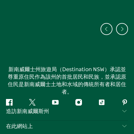
新南威爾士州旅遊局（Destination NSW）承認並
尊重原住民作為該州的首批居民和民族，並承認原
住民是新南威爾士土地和水域的傳統所有者和居住
者。
Facebook
嘰
Youtube
Instagram
抖
Pint
造訪新南威爾斯州
嘰
音
喳
聯絡我們
在此網站上
喳