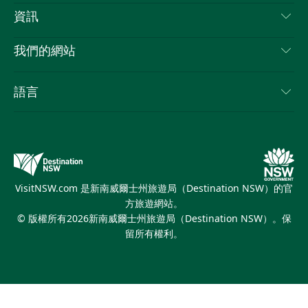
免責聲明
目的地
資訊
隱私
要做的事情
旅行資訊
Cookie 通知
我們的網站
新南威爾士州公路旅行
列出您的業務
使用條款
Sydney.com
活動
語言
新南威爾士州的商業
新南威爾士州旅遊局（Destination NSW）企業網站
住宿
新南威爾士州的教育
新南威爾士州商務活動
優惠訊息
新南威爾士州旅遊局（Destination NSW）媒體中心
繽紛雪梨燈光音樂節
VisitNSW.com 是新南威爾士州旅遊局（Destination NSW）的官
方旅遊網站。
© 版權所有
2026
新南威爾士州旅遊局（Destination NSW）。保
留所有權利。