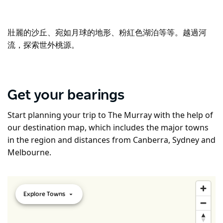
壯麗的沙丘、宛如月球的地形、粉紅色湖泊等等。越過河
流，探索世外桃源。
Get your bearings
Start planning your trip to The Murray with the help of
our destination map, which includes the major towns
in the region and distances from Canberra, Sydney and
Melbourne.
Explore Towns