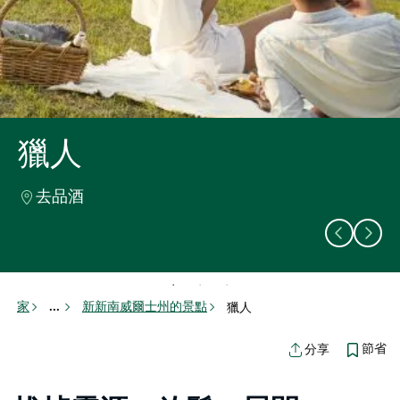
獵人
獵人
獵人
去品酒
享受悠閒的週末
日出時的熱氣球
家
新新南威爾士州的景點
獵人
...
節省
分享