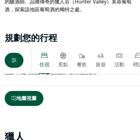
的釀酒師。品嚐傳奇的獵人谷（Hunter Valley）美蓉葡萄
酒，探索該地區葡萄酒的獨特之處。
規劃您的行程
住宿
景點
餐飲
旅遊
活動
聘
抱歉，載入產品時發生錯誤。請稍後重試。
地圖視圖
獵人