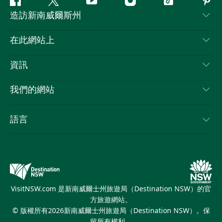
Facebook
嘰
Youtube
Instagram
抖
Pint
造訪新南威爾斯州
嘰
音
喳
聯絡我們
在此網站上
喳
免責聲明
目的地
資訊
隱私
要做的事情
旅行資訊
Cookie 通知
我們的網站
新南威爾士州公路旅行
列出您的業務
使用條款
Sydney.com
活動
語言
新南威爾士州的商業
新南威爾士州旅遊局（Destination NSW）企業網站
住宿
新南威爾士州的教育
新南威爾士州商務活動
優惠訊息
新南威爾士州旅遊局（Destination NSW）媒體中心
繽紛雪梨燈光音樂節
VisitNSW.com 是新南威爾士州旅遊局（Destination NSW）的官
方旅遊網站。
© 版權所有
2026
新南威爾士州旅遊局（Destination NSW）。保
留所有權利。