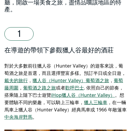
廳，開啟一場美食之旅，盡情品嚐該地區的特
產。
在導遊的帶領下參觀獵人谷最好的酒莊
對於大多數前往獵人谷（Hunter Valley）的遊客來說，葡
萄酒之旅是首選，而且選擇豐富多樣。預訂半日或全日遊，
戴夫的旅行
，
獵人谷（Hunter Valley）葡萄酒之旅
，
葡萄
藤周圍
，
葡萄酒之路之旅
或者
歡呼巴士
. 依照自己的節奏，
搭乘隨上隨下巴士遊覽
iHop獵人谷（Hunter Valley）
。想
要體驗不同的樂趣，可以騎上三輪車，
獵人三輪車
，在一輛
馬車上
獵人谷（Hunter Valley）經典馬車
或 1966 年敞篷車
中央海岸野馬
。