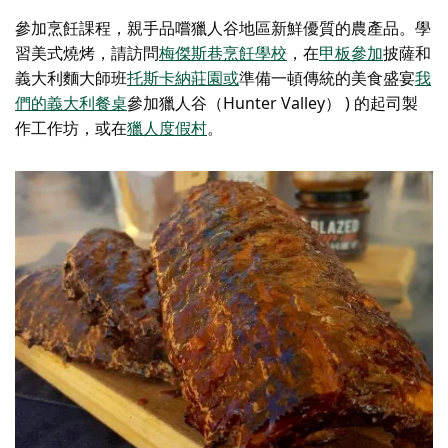
參加烹飪課程，親手品嚐獵人谷地區新鮮優質的農產品。學
習美式燒烤，請訪問
梅傑斯巷烹飪學校
，在
甲板
參加
披薩和
義大利麵大師班
托斯卡納莊園
或
準備一頓傳統的美食盛宴
我
們的義大利餐桌
參加獵人谷（Hunter Valley） ) 的起司製
作工作坊，或在
獵人度假村
。