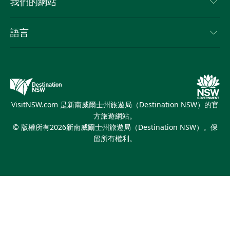
Cookie 通知
我們的網站
新南威爾士州公路旅行
列出您的業務
使用條款
Sydney.com
活動
語言
新南威爾士州的商業
新南威爾士州旅遊局（Destination NSW）企業網站
住宿
新南威爾士州的教育
新南威爾士州商務活動
優惠訊息
新南威爾士州旅遊局（Destination NSW）媒體中心
繽紛雪梨燈光音樂節
VisitNSW.com 是新南威爾士州旅遊局（Destination NSW）的官
方旅遊網站。
© 版權所有
2026
新南威爾士州旅遊局（Destination NSW）。保
留所有權利。