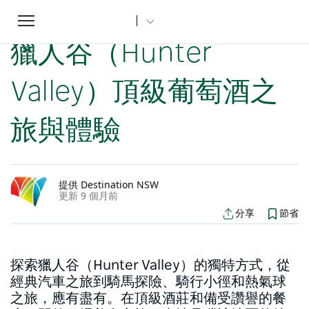
Toggle
家
新南威爾士州文章
獵人谷（Hunter Valley）頂級葡萄酒之旅與體驗
...
navigation
獵人谷（Hunter
Valley）頂級葡萄酒之
旅與體驗
提供 Destination NSW
更新 9 個月前
分享
節省
探索獵人谷（Hunter Valley）的獨特方式，從
經典汽車之旅到騎馬探險、騎行小徑和熱氣球
之旅，應有盡有。在頂級酒莊和備受讚譽的餐