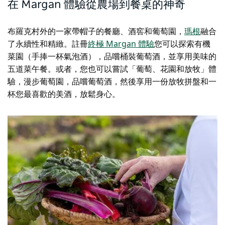
在 Margan 體驗從農場到餐桌的神奇
布羅克村外的一家帶帽子的餐廳、酒窖和葡萄園，
瑪根
融合
了永續性和精緻。註冊
終極 Margan 體驗
您可以探索有機
菜園（手捧一杯氣泡酒），品嚐桶裝葡萄酒，並享用美味的
五道菜午餐。或者，您也可以嘗試「葡萄、花園和放牧」體
驗，漫步葡萄園，品嚐葡萄酒，然後享用一份放牧拼盤和一
杯您最喜歡的美酒，放鬆身心。