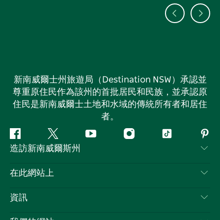
新南威爾士州旅遊局（Destination NSW）承認並
尊重原住民作為該州的首批居民和民族，並承認原
住民是新南威爾士土地和水域的傳統所有者和居住
者。
Facebook
嘰
Youtube
Instagram
抖
Pint
造訪新南威爾斯州
嘰
音
喳
聯絡我們
在此網站上
喳
免責聲明
目的地
資訊
隱私
要做的事情
旅行資訊