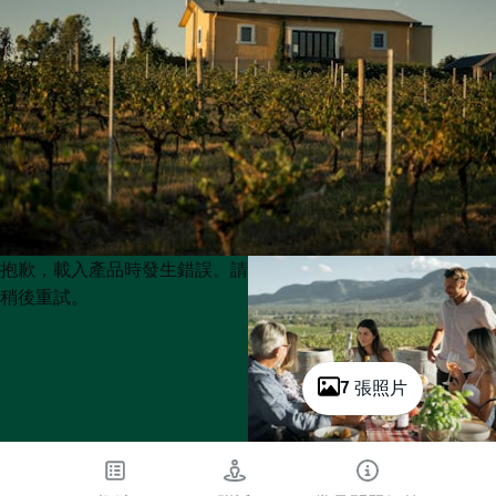
Product
Product
抱歉，載入產品時發生錯誤。請
List
List
稍後重試。
7 張照片