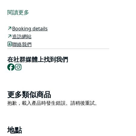
我們的 Italian Table 是一所義大利烹飪學校，位於美麗
的 Nicita 莊園內——波高爾賓市中心的一個仍在運作的
閱讀更多
葡萄園。坐落在藤蔓之中，可以欣賞到各個方向的景色，
當您臣服於義大利廚房的香氣和聲音時，您將體驗到片刻
Booking details
的寧靜。
造訪網站
他們邀請您加入他們的廚房，倒滿杯子，與朋友聊天，學
聯絡我們
習新知識，然後圍坐在桌子旁共享一頓飯。
在社群媒體上找到我們
您可以自己來，也可以帶一群朋友或同事，與他們一起準
Facebook
Instagram
備由當地時令食材製成的傳統義大利美食。從兩小時的大
師班和全天麵食製作課程到滿足您要求的客製化體驗。
歡迎企業團體；許多旅行社將它們納入他們的旅行中。
Product
更多類似商品
他們在戶外場地舉辦最多可容納 40 人的活動。
List
Product
抱歉，載入產品時發生錯誤。請稍後重試。
List
地點