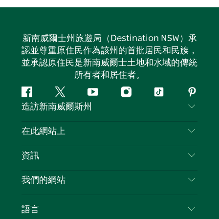
新南威爾士州旅遊局（Destination NSW）承
認並尊重原住民作為該州的首批居民和民族，
並承認原住民是新南威爾士土地和水域的傳統
所有者和居住者。
Facebook
嘰
Youtube
Instagram
抖
Pintere
造訪新南威爾斯州
嘰
音
喳
聯絡我們
在此網站上
喳
免責聲明
目的地
資訊
隱私
要做的事情
旅行資訊
Cookie 通知
我們的網站
新南威爾士州公路旅行
列出您的業務
使用條款
Sydney.com
活動
語言
新南威爾士州的商業
新南威爾士州旅遊局（Destination NSW）企業網