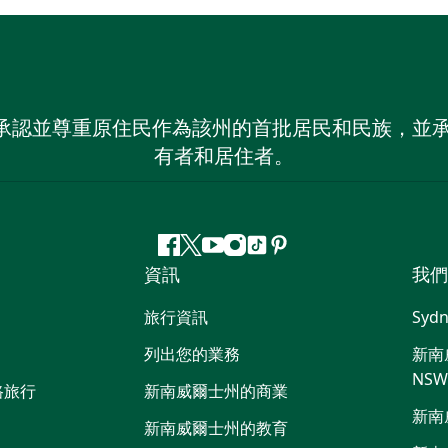
 NSW）承認並尊重原住民作為該州的首批居民和民族
有者和居住者。
Facebook
嘰
Youtube
Instagram
抖
Pinterest
資訊
我們
嘰
音
喳
旅行資訊
Sydn
喳
列出您的業務
新南威
NS
路旅行
新南威爾士州的商業
新南
新南威爾士州的教育