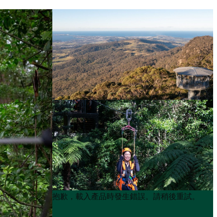
Product
Product
抱歉，載入產品時發生錯誤。請稍後重試。
List
List