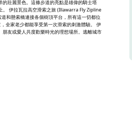
洋的壯麗景色。這條步道的亮點是雄偉的騎士塔
伊拉瓦拉高空滑索之旅 (Illawarra Fly Zipline
架索道和懸索橋連接各個樹頂平台，所有這一切都位
童，全家老少都能享受第一次滑索的刺激體驗。 伊
、朋友或愛人共度歡樂時光的理想場所。逃離城市
ventures) 為熱愛從高空探索大自然的人們提供了一次令人
)——一條悠閒的 1.5 公里環形步道，其中包含一條
的森林地面 20-30 公尺的高空。站在兩條懸臂式
洋的壯麗景色。這條步道的亮點是雄偉的騎士塔
觀止。
 Tour) 是一項不容錯過的生態荒野探險活動，它由高架索道
地面 35 公尺的驚險高空。適合四歲以上兒童，
人、朋友或愛人共度歡樂時光的理想場所。逃離城
險樂園的魅力。