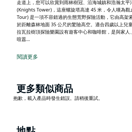
走道上，您可以欣賞到雨林樹冠、沿海城鎮和浩瀚太平
(Knights Tower)，這座螺旋塔高達 45 米，令人嘆為觀止。 
Tour) 是一項不容錯過的生態荒野探險活動，它由高
於距離森林地面 35 公尺的驚險高空。適合四歲以上兒
拉瓦拉樹頂探險樂園設有遊客中心和咖啡館，是與家人
喧囂…
伊拉瓦拉樹頂探險 (Illawarra Fly Treetop Ad
難忘的體驗。這裡有著名的樹頂步道 (Treetop Walk
閱讀更多
500 公尺長的架空鋼結構走道，將遊客帶到距離鬱鬱蔥蔥
走道上，您可以欣賞到雨林樹冠、沿海城鎮和浩瀚太平
(Knights Tower)，這座螺旋塔高達 45 米，令人嘆為
伊拉瓦拉高空滑索之旅 (Illawarra Fly Zipline
Product
更多類似商品
和懸索橋連接各個樹頂平台，所有這一切都位於距離森林
List
Product
抱歉，載入產品時發生錯誤。請稍後重試。
全家老少都能享受第一次滑索的刺激體驗。
List
伊拉瓦拉樹頂探險樂園設有遊客中心和咖啡館，是與家
市喧囂，沉浸在大自然的懷抱中，體驗伊拉瓦拉樹頂探
地點