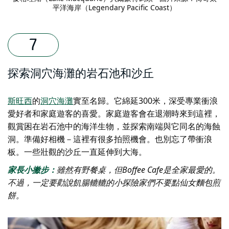
平洋海岸（Legendary Pacific Coast）
探索洞穴海灘的岩石池和沙丘
斯旺西
的
洞穴海灘
實至名歸。它綿延300米，深受專業衝浪
愛好者和家庭遊客的喜愛。家庭遊客會在退潮時來到這裡，
觀賞困在岩石池中的海洋生物，並探索南端與它同名的海蝕
洞。準備好相機－這裡有很多拍照機會。也別忘了帶衝浪
板。一些壯觀的沙丘一直延伸到大海。
家長小撇步：
雖然有野餐桌，但Boffee Cafe是全家最愛的。
不過，一定要勸說飢腸轆轆的小探險家們不要點仙女麵包煎
餅。