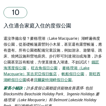
入住適合家庭入住的度假公園
還沒準備出發？麥格理湖（Lake Macquarie）湖畔遍佈度
假公園，從基礎帳篷露營到小木屋，甚至還有露營帳篷，應
有盡有。所有公園都配備兒童設施，例如游泳、遊樂場、跳
床、燒烤設施和營地廚房。步行即可到達湖泊或海灘，許多
公園甚至設有船坡，方便直接進入湖邊。不妨試試！
鐵匠
海濱度假公園
，
旺吉角假日公園
，
麥格理湖（Lake
Macquarie）英吉尼亞假日飯店
，
帆船假日公園
，
斯旺西
湖畔假日公園
或者
貝爾蒙特湖畔假日公園
。
家長小秘訣：
許多度假公園都提供寵物友善選擇- 包括
Blacksmiths Beachside Holiday Park、Ingenia Holidays 麥
格理湖（Lake Macquarie）和 Belmont Lakeside Holiday
Park –所以狗狗也可以一起來。