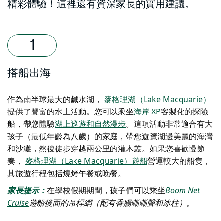
精彩體驗！這裡還有資深家長的實用建議。
搭船出海
作為南半球最大的鹹水湖，
麥格理湖（Lake Macquarie）
提供了豐富的水上活動。您可以乘坐
海岸 XP
客製化的探險
船，帶您體驗
湖上巡遊和自然漫步
。這項活動非常適合有大
孩子（最低年齡為八歲）的家庭，帶您遊覽湖邊美麗的海灣
和沙灘，然後徒步穿越兩公里的灌木叢。如果您喜歡慢節
奏，
麥格理湖（Lake Macquarie）遊船
營運較大的船隻，
其旅遊行程包括燒烤午餐或晚餐。
家長提示：
在學校假期期間，孩子們可以乘坐
Boom Net
Cruise
遊船後面的吊桿網
（配有
香腸嘶嘶聲和冰柱）。