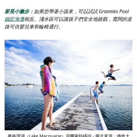
家長小撇步：
如果您帶著小孩來，可以試試 Grannies Pool
鐵匠海灘
相反。淺水區可以讓孩子們安全地嬉戲，寬闊的道
路可供嬰兒車和輪椅通行。
麥格理湖（Lake Macquarie）貝爾蒙特碼頭 - 圖片來源：傳奇太