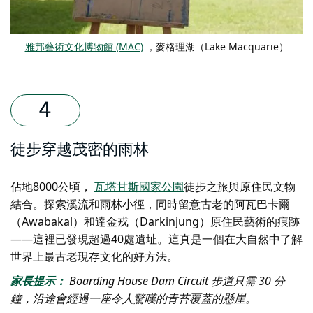
雅邦藝術文化博物館 (MAC)
，麥格理湖（Lake Macquarie）
徒步穿越茂密的雨林
佔地8000公頃，
瓦塔甘斯國家公園
徒步之旅與原住民文物
結合。探索溪流和雨林小徑，同時留意古老的阿瓦巴卡爾
（Awabakal）和達金戎（Darkinjung）原住民藝術的痕跡
——這裡已發現超過40處遺址。這真是一個在大自然中了解
世界上最古老現存文化的好方法。
家長提示：
Boarding House Dam Circuit 步道只需 30 分
鐘，沿途會經過一座令人驚嘆的青苔覆蓋的懸崖。