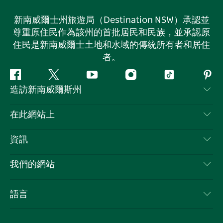
新南威爾士州旅遊局（Destination NSW）承認並
尊重原住民作為該州的首批居民和民族，並承認原
住民是新南威爾士土地和水域的傳統所有者和居住
者。
Facebook
嘰
Youtube
Instagram
抖
Pint
造訪新南威爾斯州
嘰
音
喳
聯絡我們
在此網站上
喳
免責聲明
目的地
資訊
隱私
要做的事情
旅行資訊
Cookie 通知
我們的網站
新南威爾士州公路旅行
列出您的業務
使用條款
Sydney.com
活動
語言
新南威爾士州的商業
新南威爾士州旅遊局（Destination NSW）企業網站
住宿
新南威爾士州的教育
新南威爾士州商務活動