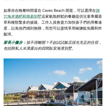
如果你在晚餐時間還在 Caves Beach 閒逛，可以選擇在
洞
穴海岸酒吧和簡易別墅
這家氣氛輕鬆的餐廳提供兒童專屬菜
單和種類繁多的披薩。工作人員會盡力加快孩子們的用餐速
度，以免他們感到無聊，而您可以盡情享用椒鹽魷魚圈和炸
飯球。
家長小撇步：
捨不得離開？不妨試試飯店採光充足的住宿，
包括附私人水濱露台的四間臥室海濱別墅。