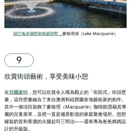
洞穴海岸酒吧和簡易別墅，
麥格理湖（Lake Macquarie）
欣賞街頭藝術，享受美味小憩
在
貝爾蒙特
，您可以欣賞令人嘆為觀止的「街區式」街頭壁
畫，這些壁畫融合了來自澳洲和紐西蘭各地藝術家的創作。
其中一個項目裝飾了
麥格理（Macquarie）咖啡館
憑藉其專
屬的兒童菜單，這裡一直是備受歡迎的家庭聚會場所。想想
罐裝奶昔和香濃的火腿起司三明治——還有專為爸爸媽媽設
計的升級版。