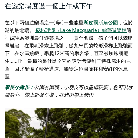
在遊樂場度過一個上午或下午
在以下兩個遊樂場之一消耗一些能量
斯皮爾斯角公園
，位於
湖的最北端。
麥格理湖（Lake Macquarie）綜藝遊樂場
這
裡被評為澳洲最佳遊樂場之一，實至名歸。孩子們可以攀爬
攀岩牆，在飛狐滑索上飛馳，從九米長的蛇形滑梯上飛馳而
下，在水區嬉戲，攀爬12米高的攀岩塔，甚至被蜘蛛網纏
住……呼！最棒的是什麼？它的設計考慮到了特殊需求的兒
童，因此配備了輪椅通道、觸覺定位圖騰柱和安靜的休息
區。
家長小撇步：
公園有圍欄，小朋友可以盡情玩耍，您可以放
鬆身心。帶上野餐午餐，在烤肉架上烤肉。