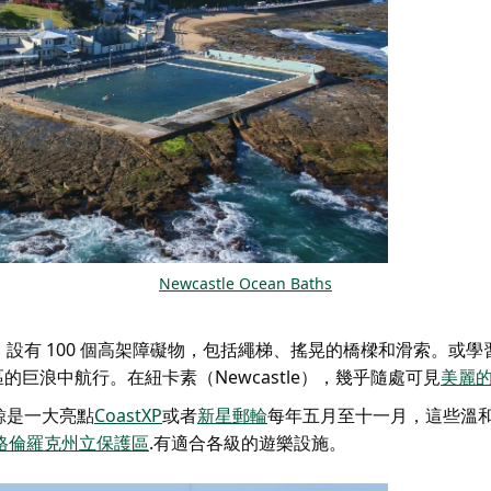
Newcastle Ocean Baths
，設有 100 個高架障礙物，包括繩梯、搖晃的橋樑和滑索。或學
的巨浪中航行。在紐卡素（Newcastle），幾乎隨處可見
美麗
鯨是一大亮點
CoastXP
或者
新星郵輪
每年五月至十一月，這些溫
格倫羅克州立保護區
.有適合各級的遊樂設施。