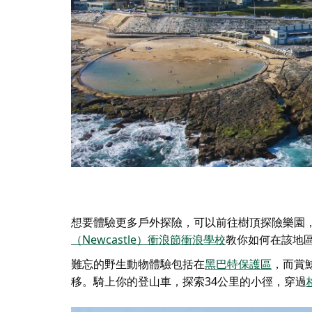
想要體驗更多戶外探險，可以前往
樹頂探險樂園
（Newcastle）衝浪節衝浪學校
教你如何在該地區
難忘的野生動物體驗包括在
黑巴特保護區
，而賞
移。騎上你的登山車，探索34公里的小徑，穿過