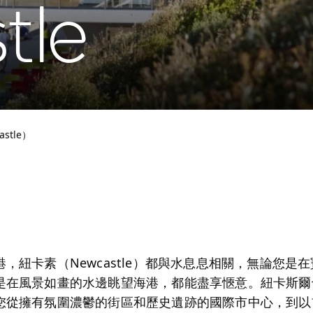
tle
stle）
，紐卡素（Newcastle）都與水息息相關，無論您是
是在風景如畫的水邊眺望海港，都能盡享愜意。紐卡斯爾
您從擁有氛圍濃鬱的街區和歷史遺跡的國際市中心，到以