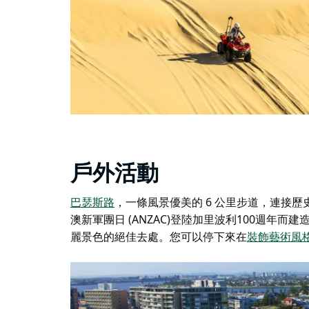
戶外活動
巴瑟斯路
，一條風景優美的 6 公里步道，連接歷
澳新軍團日 (ANZAC)登陸加里波利100週
麗景色的絕佳去處。您可以停下來在
裝飾藝術風格