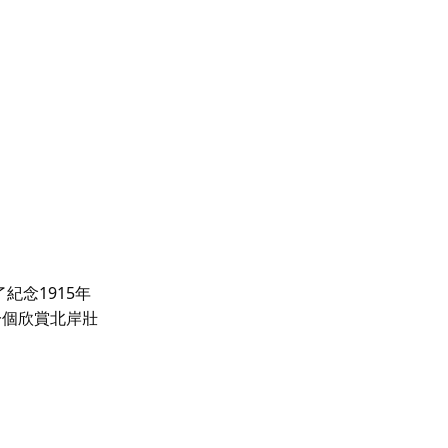
紀念1915年
一個欣賞北岸壯