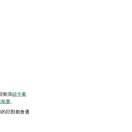
習衝浪
紐卡素
的海灘
。
和的巨獸都會遷