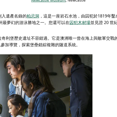
Newcastle Museum
, Newcastle
列入遺產名錄的
柏忌洞
，這是一座岩石水池，由囚犯於1819年
州最夢幻的游泳勝地之一。您還可以在
囚犯木材場
並見證 20 世
拉奇利堡歷史遺址
不容錯過。它是澳洲唯一曾在海上與敵軍交戰
可以參加導覽，探索堡壘錯綜複雜的隧道系統。