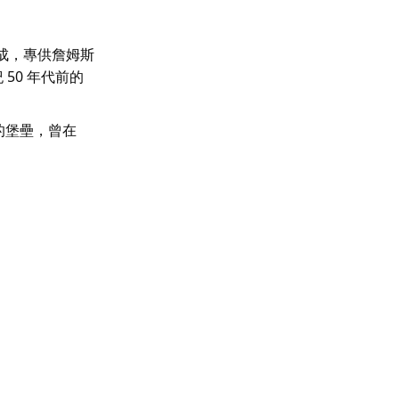
鑿成，專供詹姆斯
紀 50 年代前的
的堡壘，曾在