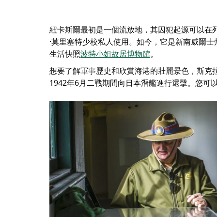
紐卡斯爾最初是一個流放地，其囚犯起源可以在
·莫里塞特少校私人使用。如今，它是新南威爾士
生活快照
波特小姐故居博物館
。
想要了解軍事歷史和欣賞海港的壯麗景色，
斯克
1942年6月二戰期間向日本潛艦進行還擊。您