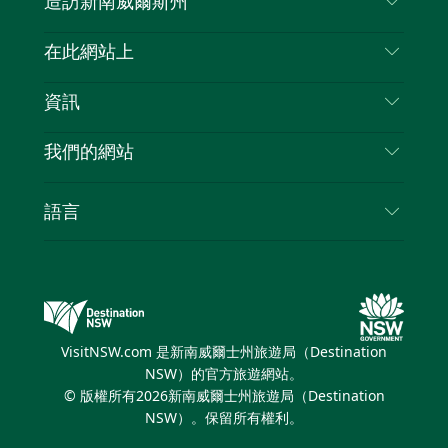
造訪新南威爾斯州
嘰
音
喳
聯絡我們
在此網站上
喳
免責聲明
目的地
資訊
隱私
要做的事情
旅行資訊
Cookie 通知
我們的網站
新南威爾士州公路旅行
列出您的業務
使用條款
Sydney.com
活動
語言
新南威爾士州的商業
新南威爾士州旅遊局（Destination NSW）企業網
住宿
新南威爾士州的教育
站
優惠訊息
新南威爾士州商務活動
新南威爾士州旅遊局（Destination NSW）媒體中
VisitNSW.com 是新南威爾士州旅遊局（Destination
心
NSW）的官方旅遊網站。
繽紛雪梨燈光音樂節
© 版權所有
2026
新南威爾士州旅遊局（Destination
NSW）。保留所有權利。