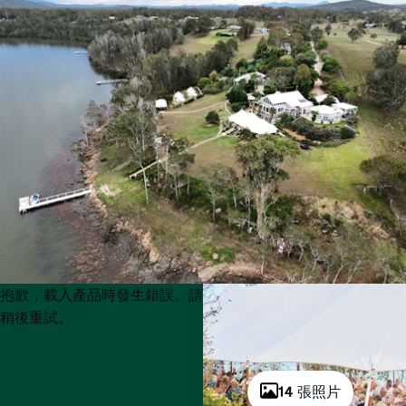
Product
Product
抱歉，載入產品時發生錯誤。請
List
List
稍後重試。
14 張照片