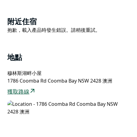
來自Potbelleez樂團的Ilan Kidron大師將用美妙的音樂
和動態的旋律，讓這場盛宴持續到日落。
Product
附近住宿
List
您可以先在有機花園中採摘食材，Wharf Street
Product
抱歉，載入產品時發生錯誤。請稍後重試。
Distillery酒吧的工作人員將為您調製一杯夏日雞尾酒或
List
無酒精雞尾酒。然後前往湖邊，與我們自己的“海王星”捕
蟹人一起享用新鮮捕撈的螃蟹。
地點
接下來，把收穫的螃蟹交給廚師，讓他們烹調一盤甜辣藍
蟹，再撬開幾隻沃利斯湖生蠔。在長桌旁，與新老朋友圍
穆林斯湖畔小屋
坐一旁，聆聽來自The Potbelleez樂隊的伊蘭·基德倫大
1786 Coomba Rd Coomba Bay NSW 2428 澳洲
師帶來的輕快樂曲。
獲取路線