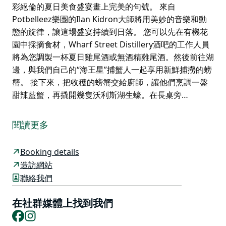
彩絕倫的夏日美食盛宴畫上完美的句號。 來自
Potbelleez樂團的Ilan Kidron大師將用美妙的音樂和動
態的旋律，讓這場盛宴持續到日落。 您可以先在有機花
園中採摘食材，Wharf Street Distillery酒吧的工作人員
將為您調製一杯夏日雞尾酒或無酒精雞尾酒。然後前往湖
邊，與我們自己的“海王星”捕蟹人一起享用新鮮捕撈的螃
蟹。 接下來，把收穫的螃蟹交給廚師，讓他們烹調一盤
甜辣藍蟹，再撬開幾隻沃利斯湖生蠔。在長桌旁…
「Shuck and Shell」—巴靈頓海岸永續海鮮節，旨在慶
祝新南威爾斯州巴靈頓海岸世界一流的海鮮、專業漁民和
閱讀更多
牡蠣養殖戶。這是一場充滿樂趣的美食之旅，從牧場到湖
泊再到餐桌，伴著夏日雞尾酒和日落音樂，您將享用美味
Booking details
的甜辣蟹長桌午餐。所有這一切都將在風景如畫的湖畔半
造訪網站
島上的The Moorings Lakehouse舉行。
聯絡我們
不妨再來一杯由屢獲殊榮的當地酒廠Wharf Street
Distillery調製的夏日金酒雞尾酒，以及幾隻鮮美的沃利
在社群媒體上找到我們
斯湖牡蠣，為這場精彩絕倫的夏日美食盛宴畫上完美的句
Facebook
Instagram
號。