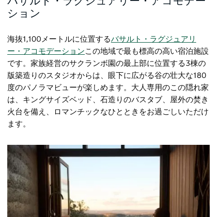
バサルト・ラグジュアリー・アコモデー
ション
海抜1,100メートルに位置する
バサルト・ラグジュアリ
ー・アコモデーション
この地域で最も標高の高い宿泊施設
です。家族経営のサクランボ園の最上部に位置する3棟の
版築造りのスタジオからは、眼下に広がる谷の壮大な180
度のパノラマビューが楽しめます。大人専用のこの隠れ家
は、キングサイズベッド、石造りのバスタブ、屋外の焚き
火台を備え、ロマンチックなひとときをお過ごしいただけ
ます。