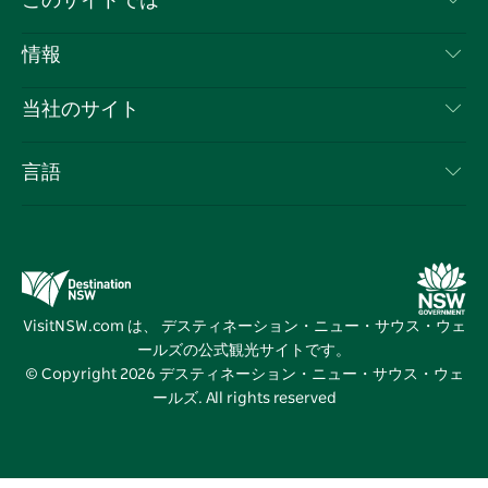
このサイトでは
ス
タ
ュ
タ
ク
レ
免責事項
ブ
ー
ー
グ
ト
ス
目的地
情報
ッ
ブ
ラ
ッ
ト
プライバシー
やるべきこと
ク
ム
ク
旅行情報
当社のサイト
クッキーに関する通知
ニューサウスウェールズ州のロードトリップ
ビジネスを登録する
利用規約
Sydney.com
イベント
言語
NSWでのビジネス
デスティネーション・ニュー・サウス・ウェールズコー
宿泊施設
ニューサウスウェールズ州の教育
ポレート
お得な情報
ビジネスイベントNSW
デスティネーション・ニュー・サウス・ウェールズメデ
VisitNSW.com は、 デスティネーション・ニュー・サウス・ウェ
ィアセンター
ールズの公式観光サイトです。
ビビッド・シドニー
© Copyright
2026
デスティネーション・ニュー・サウス・ウェ
ールズ. All rights reserved