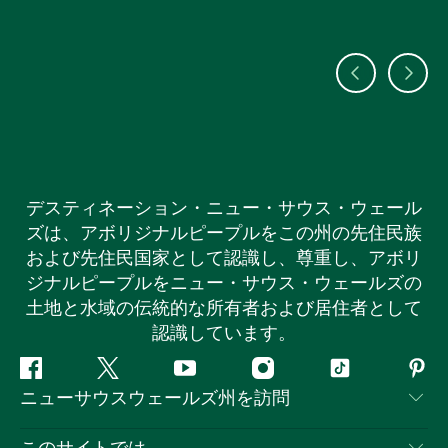
デスティネーション・ニュー・サウス・ウェール
ズは、アボリジナルピープルをこの州の先住民族
および先住民国家として認識し、尊重し、アボリ
ジナルピープルをニュー・サウス・ウェールズの
土地と水域の伝統的な所有者および居住者として
認識しています。
フ
ツ
ユ
イ
テ
ピ
ニューサウスウェールズ州を訪問
ェ
イ
ー
ン
ィ
ン
イ
ッ
チ
ス
ッ
タ
お問い合わせ