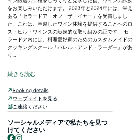
イン醸造の工程をじっくりと見学した後、ワインの試飲
をお楽しみいただけます。 2023年と2024年には、栄え
ある「セラードア・オブ・ザ・イヤー」を受賞しまし
た。これは、卓越したワイン体験を提供することへのロ
ス・ヒル・ワインズの献身的な取り組みの証です。 セ
ラードア内には、料理愛好家のためのカスタムメイドの
クッキングスクール「バレル・アンド・ラーダー」があ
り…
ロス・ヒル・ワインズは、オーストラリア初のClimate
Activeカーボンニュートラル認証ワイナリーという栄誉
続きを読む
を誇り、持続可能性と卓越性への揺るぎないコミットメ
ントで業界をリードしています。
Booking details
セラードアは、受賞歴のあるワインをじっくりと味わ
ウェブサイトを見る
い、お楽しみいただける、温かく居心地の良い空間を提
ご連絡ください
供しています。年中無休で営業しており、ご予約をお勧
めしておりますが、空席があれば予約なしでも歓迎いた
ソーシャルメディアで私たちを見つ
します。そのため、特別なヴィンテージを気軽にお楽し
けてください
Facebook
Instagram
みいただけます。さらに、毎日開催されるワイナリーの