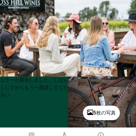
Product
Product
エラーが発生しました。しばら
List
List
くしてからもう一度試してくだ
さい
5枚の写真