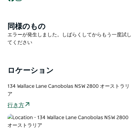
舞台裏ツアーでは、ワイン醸造の工程をじっくりと見学
した後、ワインの試飲をお楽しみいただけます。
2023年と2024年には、栄えある「セラードア・オブ・
同様のもの
Product
ザ・イヤー」を受賞しました。これは、卓越したワイン
List
Product
エラーが発生しました。しばらくしてからもう一度試し
体験を提供することへのロス・ヒル・ワインズの献身的
List
てください
な取り組みの証です。
セラードア内には、料理愛好家のためのカスタムメイド
のクッキングスクール「バレル・アンド・ラーダー」が
ロケーション
あり、料理教室とロングランチの両方を提供していま
す。ロスヒル・ワインズは、特別な催しや企業イベント
134 Wallace Lane Canobolas NSW 2800 オーストラリ
にも最適です。絵のように美しく、他に類を見ない雰囲
ア
気の中で、思い出に残るひとときをお過ごしいただけま
す。
行き方
ロスヒル・ワインズは、持続可能性、卓越したワイン、
そして温かいおもてなしの最高峰を体感できる場所をご
提供します。ぜひお越しいただき、彼らが「セラード
ア・オブ・ザ・イヤー」の称号を誇りとする理由を実感