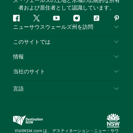
ス・ウェールズの土地と水域の伝統的な所有
者および居住者として認識しています。
フ
ツ
ユ
イ
テ
ピ
ニューサウスウェールズ州を訪問
ェ
イ
ー
ン
ィ
ン
イ
ッ
チ
ス
ッ
タ
お問い合わせ
このサイトでは
ス
タ
ュ
タ
ク
レ
免責事項
ブ
ー
ー
グ
ト
ス
目的地
情報
ッ
ブ
ラ
ッ
ト
プライバシー
やるべきこと
ク
ム
ク
旅行情報
当社のサイト
クッキーに関する通知
ニューサウスウェールズ州のロードトリップ
ビジネスを登録する
利用規約
Sydney.com
イベント
言語
NSWでのビジネス
デスティネーション・ニュー・サウス・ウェール
宿泊施設
ニューサウスウェールズ州の教育
ズコーポレート
お得な情報
ビジネスイベントNSW
デスティネーション・ニュー・サウス・ウェール
VisitNSW.com は、 デスティネーション・ニュー・サウ
ズメディアセンター