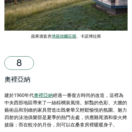
蘋果酒套房
博羅德爾莊園
、卡諾博拉斯
奧裡亞納
建於1960年代
奧裡亞納
經過一番復古時尚的改造，這裡為
中央西部地區帶來了一絲棕櫚泉風情。鮮豔的色彩、大膽的
藝術品和別緻的家具營造出既奢華又輕鬆愉悅的氛圍。魅力
四射的泳池俱樂部是夏季的熱門去處，供應雞尾酒和柴火烤
披薩；而在較冷的月份，則可以在桑拿房裡暖暖身子。