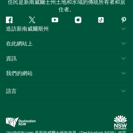
住民是新南威爾士州土地和水域的傳統所有者和居
住者。
Facebook
嘰
Youtube
Instagram
抖
Pint
造訪新南威爾斯州
嘰
音
喳
聯絡我們
在此網站上
喳
免責聲明
目的地
資訊
隱私
要做的事情
旅行資訊
Cookie 通知
我們的網站
新南威爾斯州公路旅行
列出您的業務
使用條款
Sydney.com
活動
語言
新南威爾斯的商業
新南威爾士州旅遊局（Destination NSW）企業網站​
住宿
新南威爾斯的教育
新南威爾斯商務活動
優惠訊息
新南威爾士州旅遊局（Destination NSW）媒體中心
繽紛悉尼燈光音樂節
VisitNSW.com 是新南威爾士州旅遊局（Destination NSW）的官