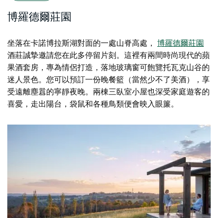
博羅德爾莊園
坐落在卡諾博拉斯湖對面的一處山脊高處，
博羅德爾莊園
酒莊誠摯邀請您在此多停留片刻。這裡有兩間時尚現代的蘋
果酒套房，專為情侶打造，落地玻璃窗可飽覽托瓦克山谷的
迷人景色。您可以預訂一份晚餐籃（當然少不了美酒），享
受遠離塵囂的寧靜夜晚。兩棟三臥室小屋也深受家庭遊客的
喜愛，走出陽台，袋鼠和各種鳥類便會映入眼簾。