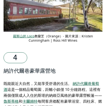
羅斯山的 Loco
奧蘭芝（Orange）- 圖片來源：Kristen
Cunningham | Ross Hill Wines
納許代爾巷豪華露營地
既能親近大自然，又能享受舒適的生活。
納許代爾巷葡萄
酒
這是一個精品葡萄園，距離小鎮僅 10 分鐘路程。這裡有
兩個僅限成人入住的斯堪的納維亞風格的豪華露營帳篷——
魯斯蒂格
和
卡爾姆特
每間客房都配有豪華浴室、四柱床、燃