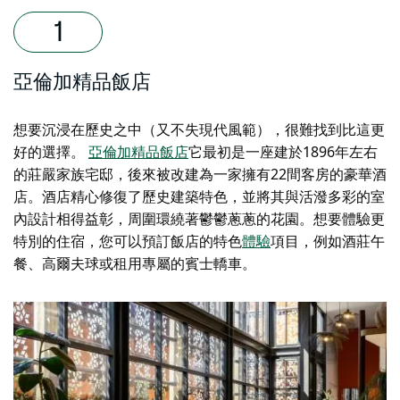
亞倫加精品飯店
想要沉浸在歷史之中（又不失現代風範），很難找到比這更
好的選擇。
亞倫加精品飯店
它最初是一座建於1896年左右
的莊嚴家族宅邸，後來被改建為一家擁有22間客房的豪華酒
店。酒店精心修復了歷史建築特色，並將其與活潑多彩的室
內設計相得益彰，周圍環繞著鬱鬱蔥蔥的花園。想要體驗更
特別的住宿，您可以預訂飯店的特色
體驗
項目，例如酒莊午
餐、高爾夫球或租用專屬的賓士轎車。