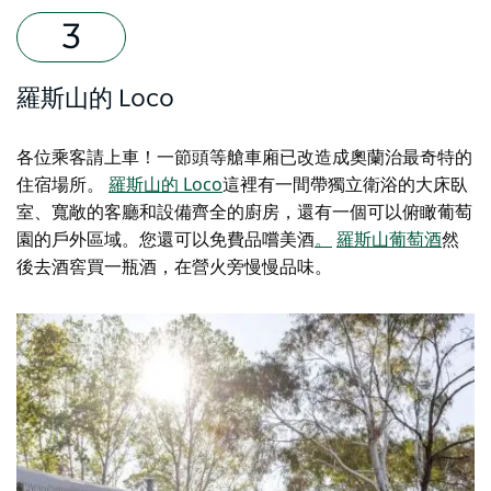
羅斯山的 Loco
各位乘客請上車！一節頭等艙車廂已改造成奧蘭治最奇特的
住宿場所。
羅斯山的 Loco
這裡有一間帶獨立衛浴的大床臥
室、寬敞的客廳和設備齊全的廚房，還有一個可以俯瞰葡萄
園的戶外區域。您還可以免費品嚐美酒
。
羅斯山葡萄酒
然
後去酒窖買一瓶酒，在營火旁慢慢品味。