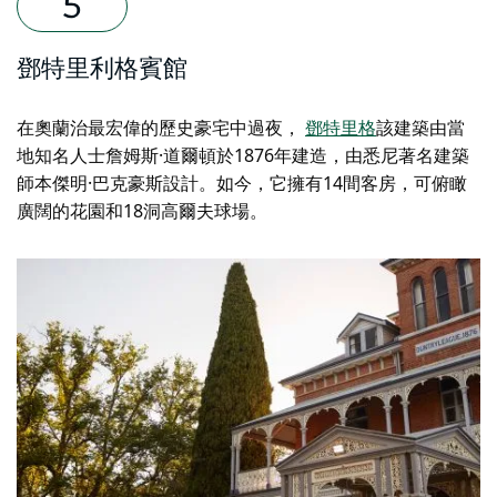
鄧特里利格賓館
在奧蘭治最宏偉的歷史豪宅中過夜，
鄧特里格
該建築由當
地知名人士詹姆斯·道爾頓於1876年建造，由悉尼著名建築
師本傑明·巴克豪斯設計。如今，它擁有14間客房，可俯瞰
廣闊的花園和18洞高爾夫球場。