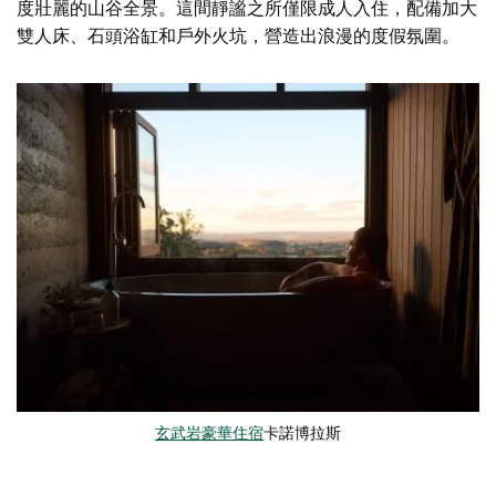
度壯麗的山谷全景。這間靜謐之所僅限成人入住，配備加大
雙人床、石頭浴缸和戶外火坑，營造出浪漫的度假氛圍。
玄武岩豪華住宿
卡諾博拉斯