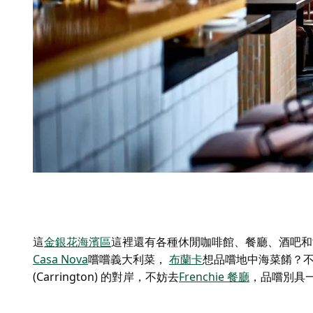
這
金銀花海濱區
這裡還有各種休閒咖啡館、餐廳、酒吧和
Casa Nova
嚐嚐義大利菜，
布蘭卡
想品嚐地中海菜餚？
(Carrington) 的對岸，不妨去
Frenchie 餐廳
，品嚐
別具