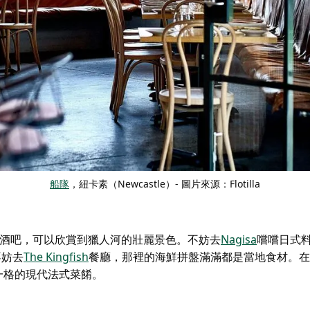
船隊
，紐卡素（Newcastle）- 圖片來源：Flotilla
酒吧，可以欣賞到獵人河的壯麗景色。不妨去
Nagisa
嚐嚐日式
不妨
去
The Kingfish
餐廳，
那裡的海鮮拼盤滿滿都是當地食材。在
一格的現代法式菜餚。