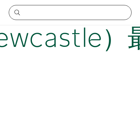
驗
wcastle