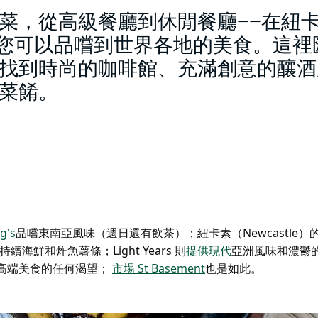
菜，從高級餐廳到休閒餐廳——在紐
e），您可以品嚐到世界各地的美食。這
找到時尚的咖啡館、充滿創意的釀酒
菜餚。
g's
品嚐東南亞風味（週日還有飲茶）；紐卡素（Newcastle）
鮮和炸魚薯條；Light Years 則
提供
現代
亞洲風味和濃鬱
高端美食的任何渴望；
市場 St Basement
也是如此
。