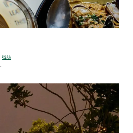
。
號誌
。