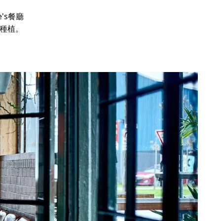
e's餐廳
種植。