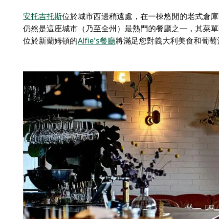
安托吉托斯
位於城市西邊稍遠處，在一棟悠閒的老式倉庫
仍然是這座城市（乃至全州）最熱門的餐廳之一，其菜單
位於新蘭姆頓的
Alfie's餐廳
將滿足您對義大利美食和葡萄