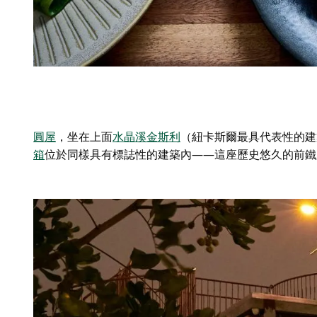
圓屋
，坐在上面
水晶溪金斯利
（紐卡斯爾最具代表性的建
箱
位於同樣具有標誌性的建築內——這座歷史悠久的前鐵