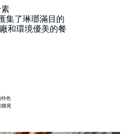
卡素
裡匯集了琳瑯滿目的
廠和環境優美的餐
的特色
的雞尾