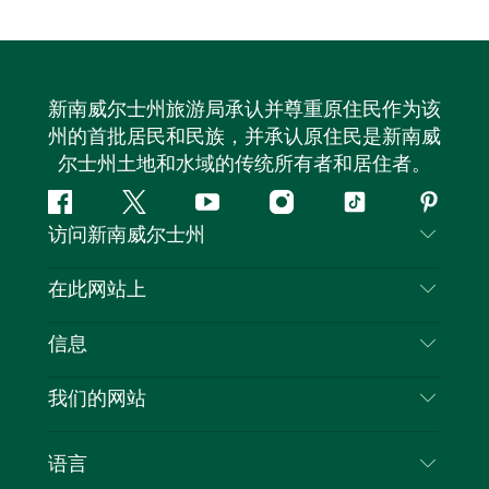
新南威尔士州旅游局承认并尊重原住民作为该
州的首批居民和民族，并承认原住民是新南威
尔士州土地和水域的传统所有者和居住者。
Facebook
叽
YouTube
Instagram
抖
Pintere
访问新南威尔士州
叽
音
喳
联系我们
在此网站上
喳
免责声明
目的地
信息
隐私
推荐活动
旅行信息
Cookie 通知
我们的网站
新南威尔士州公路旅行
列出您的业务
使用条款
Sydney.com
活动
语言
新南威尔士州的商业
新南威尔士州旅游局企业网站