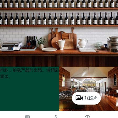
Product
Product
抱歉，加载产品时出错。请稍后
List
List
重试。
4 张照片