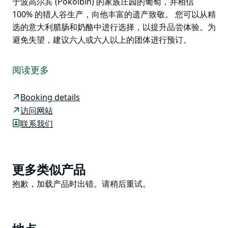
于波高尔宾 (Pokolbin) 的家族庄园的葡萄，并相信
100% 的猎人谷生产，向他丰富的遗产致敬。 您可以从精
选的意大利腊肠和奶酪中进行选择，以提升品尝体验。为
避免失望，建议六人或六人以上的团体进行预订。
Usher Tinkler 是澳大利亚最具活力的年轻酿酒师之一。
与他的祖父和父亲一起，他拥有三代农业专业知识。奶牛
阅读更多
场、牧牛场和酿酒师。
他们都拥有相同的名字和对这片土地的共同热情。作为对
Booking details
此的致敬，Usher Tinkler Wines 诞生了。 Usher 和妻
访问网站
子 Ebony 购买并翻新了建于 1905 年的原始 Pokolbin 教
联系我们
堂，以创建一个展示他们新品牌的场所。在猎人谷换档，
葡萄酒既正宗又充满冒险精神。模糊了传统和现代葡萄酒
酿造之间的界限。
Product
更多类似产品
酒窖门有一个充满活力和社交的环境来享受葡萄酒。虽然
List
Product
抱歉，加载产品时出错。请稍后重试。
Usher 的葡萄酒是前卫的，但他仍然只使用来自自己位
List
于波高尔宾 (Pokolbin) 的家族庄园的葡萄，并相信
100% 的猎人谷生产，向他丰富的遗产致敬。