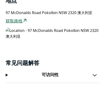
地点
您可以从精选的意大利腊肠和奶酪中进行选择，以提升品
尝体验。为避免失望，建议六人或六人以上的团体进行预
97 McDonalds Road Pokolbin NSW 2320 澳大利亚
订。
获取路线
常见问题解答
可访问性