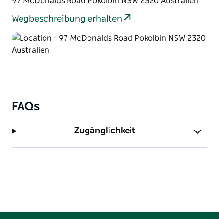
97 McDonalds Road Pokolbin NSW 2320 Australien
gesellige Umgebung, um die Weine zu genießen.
Wegbeschreibung erhalten
Obwohl Ushers Weine avantgardistisch sind,
verwendet er immer noch nur Trauben aus seinem
eigenen Familiengut in Pokolbin und glaubt an eine
100-prozentige Produktion im Hunter Valley, eine
Hommage an sein reiches Erbe.
Sie können aus einer Auswahl an Salami und Käse
wählen, um das Geschmackserlebnis zu steigern.
FAQs
Um Enttäuschungen zu vermeiden, wird empfohlen,
dass Gruppen von sechs oder mehr Personen eine
Zugänglichkeit
Buchung vornehmen.