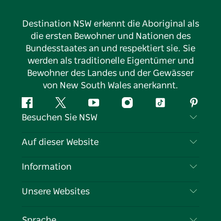
Destination NSW erkennt die Aboriginal als
die ersten Bewohner und Nationen des
Bundesstaates an und respektiert sie. Sie
werden als traditionelle Eigentümer und
Bewohner des Landes und der Gewässer
von New South Wales anerkannt.
Facebook
Twitter
YouTube
Instagram
TikTok
Pintere
Besuchen Sie NSW
Kontaktieren Sie uns
Auf dieser Website
Haftungsausschluss
Reiseziele
Information
Datenschutz
Aktivitäten
Reiseinformationen
Unsere Websites
Cookie-Hinweis
Roadtrips in New South Wales
Tragen Sie Ihr Unternehmen ein
Nutzungsbedingungen
Sydney.com
Veranstaltungen
Sprache