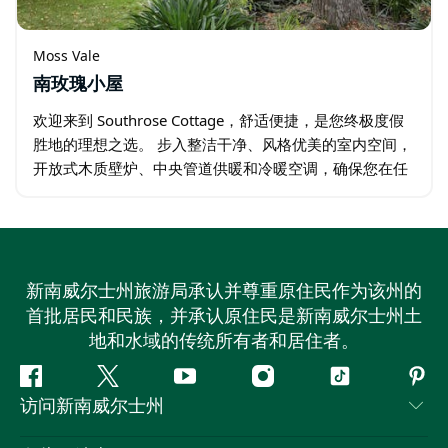
Moss Vale
南玫瑰小屋
欢迎来到 Southrose Cottage，舒适便捷，是您终极度假
胜地的理想之选。 步入整洁干净、风格优美的室内空间，
开放式木质壁炉、中央管道供暖和冷暖空调，确保您在任
何季节都能享受舒适惬意。您可以在智能电视前放松身
心…
新南威尔士州旅游局承认并尊重原住民作为该州的
首批居民和民族，并承认原住民是新南威尔士州土
地和水域的传统所有者和居住者。
Facebook
叽
YouTube
Instagram
抖
Pint
访问新南威尔士州
叽
音
喳
联系我们