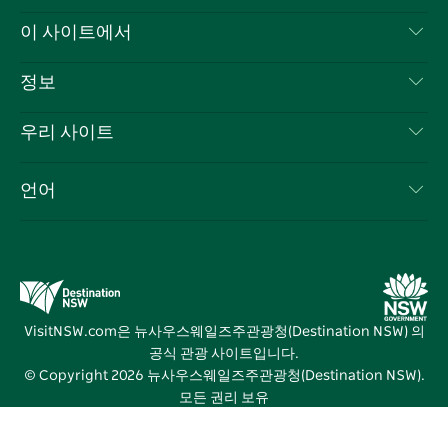
스
귀
브
타
레
문의하기
이 사이트에서
북
다
그
스
부인 성명
램
트
목적지
정보
은둔
할 일
여행 정보
우리 사이트
쿠키 고지
뉴사우스웨일즈주 로드 트립
귀하의 사업을 등록하세요
이용 약관
Sydney.com
이벤트
언어
뉴사우스웨일즈주 의 사업
뉴사우스웨일즈주관광청(Destination NSW) 기업
숙소
뉴사우스웨일즈주 의 교육
비즈니스 이벤트 뉴사우스웨일즈주
거래
뉴사우스웨일즈주관광청(Destination NSW) 미디어 센터
비비드 시드니(Vivid Sydney)
VisitNSW.com은 뉴사우스웨일즈주관광청(Destination NSW) 의
공식 관광 사이트입니다.
© Copyright
2026
뉴사우스웨일즈주관광청(Destination NSW).
모든 권리 보유