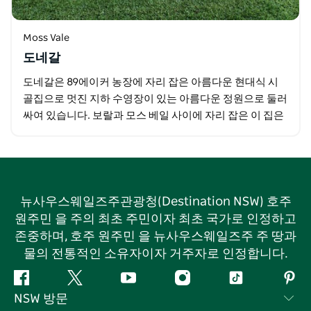
Moss Vale
도네갈
도네갈은 89에이커 농장에 자리 잡은 아름다운 현대식 시
골집으로 멋진 지하 수영장이 있는 아름다운 정원으로 둘러
싸여 있습니다. 보랄과 모스 베일 사이에 자리 잡은 이 집은
다른 시골 부지를 지나는 긴 개인 도로를 따라…
뉴사우스웨일즈주관광청(Destination NSW) 호주
원주민 을 주의 최초 주민이자 최초 국가로 인정하고
존중하며, 호주 원주민 을 뉴사우스웨일즈주 주 땅과
물의 전통적인 소유자이자 거주자로 인정합니다.
페
지
유
인
틱
핀
NSW 방문
이
저
튜
스
톡
터