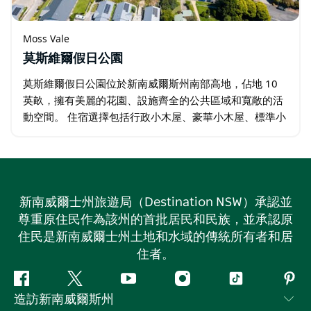
Moss Vale
莫斯維爾假日公園
莫斯維爾假日公園位於新南威爾斯州南部高地，佔地 10
英畝，擁有美麗的花園、設施齊全的公共區域和寬敞的活
動空間。 住宿選擇包括行政小木屋、豪華小木屋、標準小
木屋、房車營位、帶電營位、露營地以及可容納五輪拖車
房車和大型自行式房車的營位。 …
新南威爾士州旅遊局（Destination NSW）承認並
尊重原住民作為該州的首批居民和民族，並承認原
住民是新南威爾士州土地和水域的傳統所有者和居
住者。
Facebook
嘰
Youtube
Instagram
抖
Pint
造訪新南威爾斯州
嘰
音