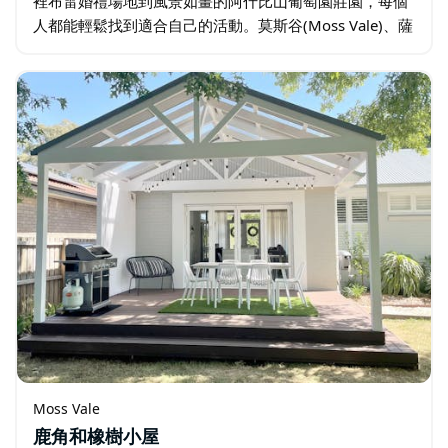
裡布雷婚禮場地到風景如畫的阿什比山葡萄園莊園，每個
人都能輕鬆找到適合自己的活動。莫斯谷(Moss Vale)、薩
頓森林(Sutton Forest)、布拉旺(Burrawang)、鮑勒爾…
Moss Vale
鹿角和橡樹小屋