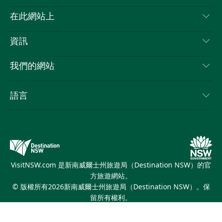
喳
聯絡我們
在此網站上
喳
免責聲明
目的地
資訊
隱私
要做的事情
旅行資訊
Cookie 通知
我們的網站
新南威爾斯州公路旅行
列出您的業務
使用條款
Sydney.com
活動
語言
新南威爾斯的商業
新南威爾士州旅遊局（Destination NSW）企業網站​
住宿
新南威爾斯的教育
新南威爾斯商務活動
優惠訊息
新南威爾士州旅遊局（Destination NSW）媒體中心
繽紛悉尼燈光音樂節
VisitNSW.com 是新南威爾士州旅遊局（Destination NSW）的官
方旅遊網站。
© 版權所有
2026
新南威爾士州旅遊局（Destination NSW）。保
留所有權利。