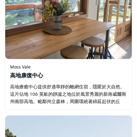
Moss Vale
高地康復中心
高地療癒中心提供舒適寧靜的離網住宿，隱匿於大自然。
這片佔地 106 英畝的靜謐之地位於風景秀麗的新南威爾斯
州南部高地。毗鄰州立森林，周圍環繞著綿延起伏的丘
陵、古樹和豐富的野生動物，為賓客提供遠離塵囂的靜謐
休憩之所。 中心的設計旨在促進深度休息…