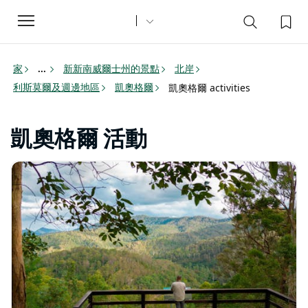
Toggle
navigation
家
新新南威爾士州的景點
北岸
...
利斯莫爾及週邊地區
凱奧格爾
凱奧格爾 activities
凱奧格爾 活動