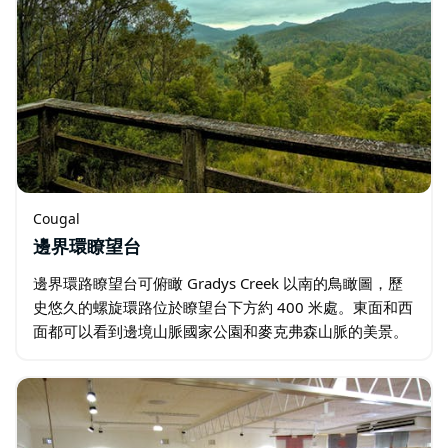
Cougal
邊界環瞭望台
邊界環路瞭望台可俯瞰 Gradys Creek 以南的鳥瞰圖，歷
史悠久的螺旋環路位於瞭望台下方約 400 米處。東面和西
面都可以看到邊境山脈國家公園和麥克弗森山脈的美景。
邊境環路，也稱為螺旋環路，是連接澳大利亞兩個首府城
市的第一條標準軌距鐵路…