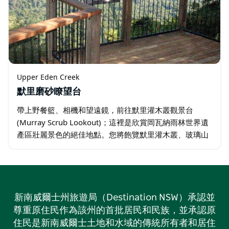
Upper Eden Creek
默里磨砂瞭望台
帶上野餐籃、相機和望遠鏡，前往默里灌木叢觀景台
(Murray Scrub Lookout)；這裡是欣賞岡瓦納雨林世界遺
產區壯麗景色的絕佳地點。您將飽覽默里灌木叢、玻璃山
(Glassy Mountain) 和穹頂山 (Dome…
新南威爾士州旅遊局（Destination NSW）承認並
尊重原住民作為該州的首批居民和民族，並承認原
住民是新南威爾士土地和水域的傳統所有者和居住