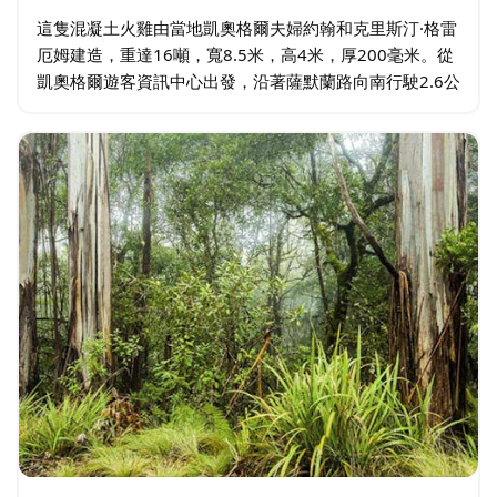
這隻混凝土火雞由當地凱奧格爾夫婦約翰和克里斯汀·格雷
厄姆建造，重達16噸，寬8.5米，高4米，厚200毫米。從
凱奧格爾遊客資訊中心出發，沿著薩默蘭路向南行駛2.6公
里，大火雞就在路的右側。