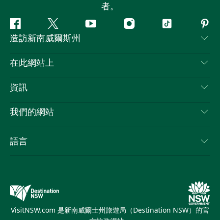
者。
Facebook
嘰
Youtube
Instagram
抖
Pint
造訪新南威爾斯州
嘰
音
喳
聯絡我們
在此網站上
喳
免責聲明
目的地
資訊
隱私
要做的事情
旅行資訊
Cookie 通知
我們的網站
新南威爾士州公路旅行
列出您的業務
使用條款
Sydney.com
活動
語言
新南威爾士州的商業
新南威爾士州旅遊局（Destination NSW）企業網站
住宿
新南威爾士州的教育
新南威爾士州商務活動
優惠訊息
新南威爾士州旅遊局（Destination NSW）媒體中心
繽紛雪梨燈光音樂節
VisitNSW.com 是新南威爾士州旅遊局（Destination NSW）的官