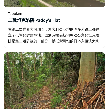
Tabulam
二戰坦克陷阱 Paddy's Flat
在第二次世界大戰期間，澳大利亞各地的許多道路上都建
立了低調的防禦陣地。位於克拉倫斯河帕迪公寓的坦克陷
阱是第二道防線的一部分，以抵禦可怕的日本入侵澳大利
亞北部 - 1942 年美國海軍在中途島海戰中擊敗日本帝國
海軍而受挫。 當時多達 10,000…