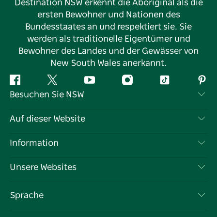
Destination NSW erkennt die Aboriginal als die
ersten Bewohner und Nationen des
Bundesstaates an und respektiert sie. Sie
werden als traditionelle Eigentümer und
Bewohner des Landes und der Gewässer von
New South Wales anerkannt.
Facebook
Twitter
YouTube
Instagram
TikTok
Pint
Besuchen Sie NSW
Kontaktieren Sie uns
Auf dieser Website
Haftungsausschluss
Reiseziele
Information
Datenschutz
Aktivitäten
Reiseinformationen
Unsere Websites
Cookie-Hinweis
Roadtrips in New South Wales
Tragen Sie Ihr Unternehmen ein
Nutzungsbedingungen
Sydney.com
Veranstaltungen
Sprache
Unternehmen in NSW
Destination NSW Corporate
Unterkunft
Bildung in New South Wales