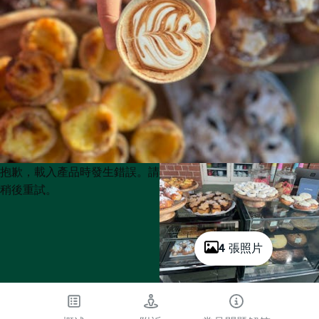
Product
Product
抱歉，載入產品時發生錯誤。請
List
List
稍後重試。
4 張照片