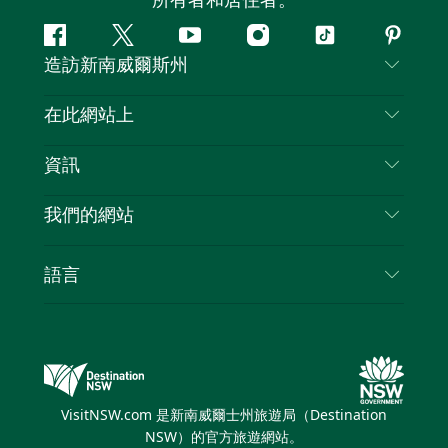
所有者和居住者。
Facebook
嘰
Youtube
Instagram
抖
Pintere
造訪新南威爾斯州
嘰
音
喳
聯絡我們
在此網站上
喳
免責聲明
目的地
資訊
隱私
要做的事情
旅行資訊
Cookie 通知
我們的網站
新南威爾士州公路旅行
列出您的業務
使用條款
Sydney.com
活動
語言
新南威爾士州的商業
新南威爾士州旅遊局（Destination NSW）企業網
住宿
新南威爾士州的教育
站
優惠訊息
新南威爾士州商務活動
新南威爾士州旅遊局（Destination NSW）媒體中
VisitNSW.com 是新南威爾士州旅遊局（Destination
心
NSW）的官方旅遊網站。