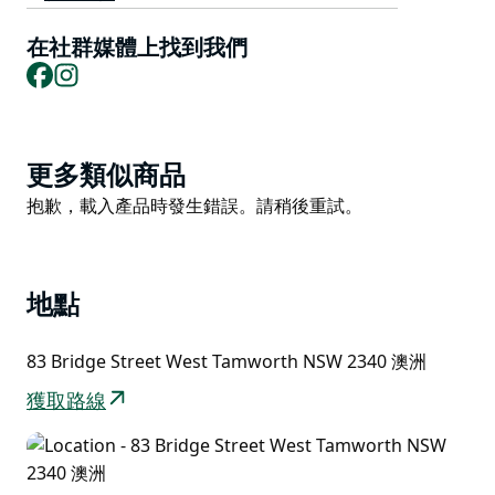
當地有機農產品。市集每日開放。
在社群媒體上找到我們
Le Pruneau 也提供晚宴和宴會餐飲服務。
Facebook
Instagram
Product
更多類似商品
List
Product
抱歉，載入產品時發生錯誤。請稍後重試。
List
地點
83 Bridge Street West Tamworth NSW 2340 澳洲
獲取路線