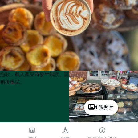
Product
Product
抱歉，載入產品時發生錯誤。請
List
List
稍後重試。
4 張照片