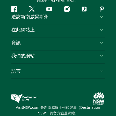
統所有者和居住者。
Facebook
嘰
Youtube
Instagram
抖
Pintere
造訪新南威爾斯州
嘰
音
喳
聯絡我們
在此網站上
喳
免責聲明
目的地
資訊
隱私
要做的事情
旅行資訊
Cookie 通知
我們的網站
新南威爾斯州公路旅行
列出您的業務
使用條款
Sydney.com
活動
語言
新南威爾斯的商業
新南威爾士州旅遊局（Destination NSW）企業網
住宿
新南威爾斯的教育
站​
優惠訊息
新南威爾斯商務活動
新南威爾士州旅遊局（Destination NSW）媒體中
VisitNSW.com 是新南威爾士州旅遊局（Destination
心
NSW）的官方旅遊網站。