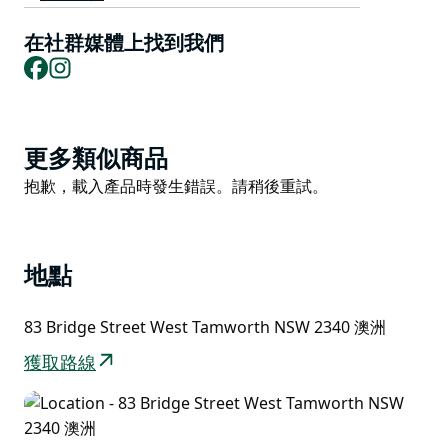
當地有機農產品。市集每日開放。
在社群媒體上找到我們
Le Pruneau 也提供晚宴和宴會餐飲服務。
Facebook
Instagram
Product
更多類似商品
List
Product
抱歉，載入產品時發生錯誤。請稍後重試。
List
地點
83 Bridge Street West Tamworth NSW 2340 澳洲
獲取路線