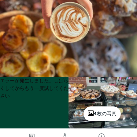
Product
Product
エラーが発生しました。しばら
List
List
くしてからもう一度試してくだ
さい
4枚の写真