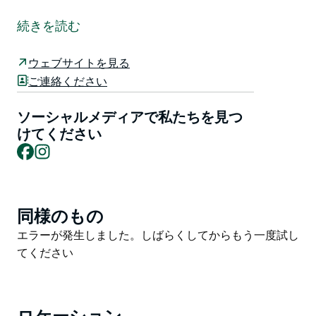
ル・プルノーは、地元産の厳選されたオーガニック食材
のみを使用し、メニューは定期的に変更される、地域色
続きを読む
豊かなフランス料理レストランです。タムワース市街地
の西側、ブリッジ通りとクラウン通りの角に位置してい
ウェブサイトを見る
ます。
ご連絡ください
フランスの味をご堪能ください。朝食、ランチ、コーヒ
ータイムにご利用いただけます。
ソーシャルメディアで私たちを見つ
けてください
毎週土曜日の朝には、新鮮な地元産オーガニック食材が
Facebook
Instagram
並ぶオーガニックマーケットが開催されます。マーケッ
トルームは毎日営業しています。
ル・プルノーでは、ディナーや各種パーティーのケータ
同様のもの
Product
リングも承っております。
List
Product
エラーが発生しました。しばらくしてからもう一度試し
List
てください