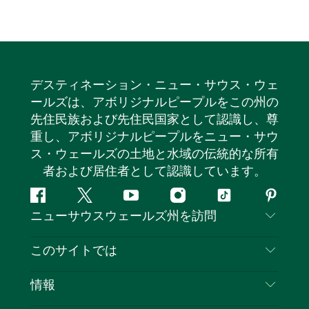
デスティネーション・ニュー・サウス・ウェ
ールズは、アボリジナルピープルをこの州の
先住民族および先住民国家として認識し、尊
重し、アボリジナルピープルをニュー・サウ
ス・ウェールズの土地と水域の伝統的な所有
者および居住者として認識しています。
フ
ツ
ユ
イ
テ
ピ
ニューサウスウェールズ州を訪問
ェ
イ
ー
ン
ィ
ン
イ
ッ
チ
ス
ッ
タ
お問い合わせ
このサイトでは
ス
タ
ュ
タ
ク
レ
免責事項
ブ
ー
ー
グ
ト
ス
目的地
情報
ッ
ブ
ラ
ッ
ト
プライバシー
やるべきこと
ク
ム
ク