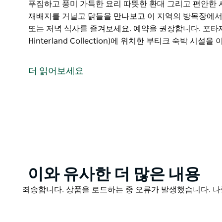
푸짐하고 풍미 가득한 요리 따뜻한 환대 그리고 편안한 
재배지를 거닐고 닭들을 만나보고 이 지역의 방목장에서
또는 저녁 식사를 즐겨보세요. 예약을 권장합니다. 포타제
Hinterland Collection)에 위치한 부티크 숙박 시설
포타제 – 키친 가든은 골드코스트 공항에서 단 20분 거
햇을 받은 수상 경력에 빛나는 레스토랑입니다. 바다와 
더 읽어보세요
벨링데일 비프 그리고 지역 농부와 장인들의 네트워크를 
푸짐하고 풍미 가득한 요리 따뜻한 환대 그리고 편안한 
재배지를 거닐고 닭들을 만나보고 이 지역의 방목장에서
또는 저녁 식사를 즐겨보세요. 예약을 권장합니다.
포타제 하우스 바로 옆 힌터랜드 컬렉션(The Hinterlan
실 수 있습니다.
Product
이와 유사한 더 많은 내용
List
Product
죄송합니다. 상품을 로드하는 중 오류가 발생했습니다. 나
List