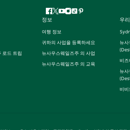
페
지
유
인
틱
핀
정보
우리
이
저
튜
스
톡
터
스
귀
브
타
레
여행 정보
Syd
북
다
그
스
귀하의 사업을 등록하세요
뉴사
램
트
(Des
 로드 트립
뉴사우스웨일즈주 의 사업
비즈
뉴사우스웨일즈주 의 교육
뉴사
(De
비비드