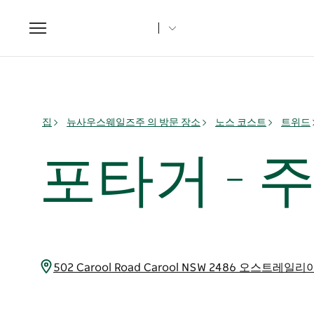
Toggle
navigation
집
뉴사우스웨일즈주 의 방문 장소
노스 코스트
트위드
포타거 - 
502 Carool Road Carool NSW 2486 오스트레일리