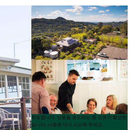
Product
Product
죄송합니다. 상품을 로드하는 중 오류가 발생했
List
List
습니다. 나중에 다시 시도해 주세요.