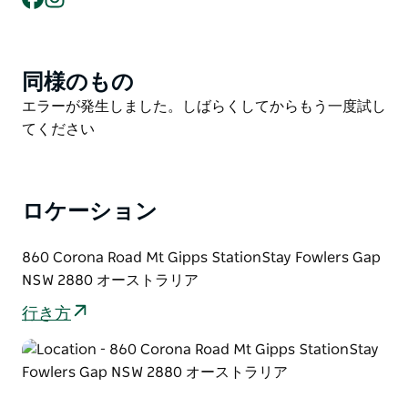
ウェンダルパ ステーションは、バリア山脈の下部の中
心部に位置し、136,000 エーカーの険しい土地です。
写真家、アーティスト、四輪駆動車愛好家、ブッシュ
同様のもの
Product
ウォーカーは、ブロークン ヒルの北側で唯一のこのユ
List
Product
エラーが発生しました。しばらくしてからもう一度試し
ニークな土地を特に楽しむでしょう。
List
てください
ロケーション
860 Corona Road Mt Gipps StationStay Fowlers Gap
NSW 2880 オーストラリア
行き方