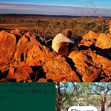
Product
Product
エラーが発生しました。しばら
List
List
くしてからもう一度試してくだ
さい