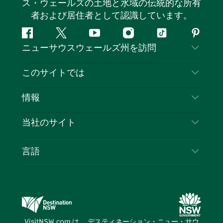
ス・ウェールズの土地と水域の伝統的な所有
者および居住者として認識しています。
フ
ツ
ユ
イ
テ
ピ
ニューサウスウェールズ州を訪問
ェ
イ
ー
ン
ィ
ン
イ
ッ
チ
ス
ッ
タ
お問い合わせ
このサイトでは
ス
タ
ュ
タ
ク
レ
免責事項
ブ
ー
ー
グ
ト
ス
目的地
情報
ッ
ブ
ラ
ッ
ト
プライバシー
やるべきこと
ク
ム
ク
旅行情報
当社のサイト
クッキーに関する通知
ニューサウスウェールズ州のロードトリップ
ビジネスを登録する
利用規約
Sydney.com
イベント
言語
NSWでのビジネス
デスティネーション・ニュー・サウス・ウェール
宿泊施設
ニューサウスウェールズ州の教育
ズコーポレート
お得な情報
ビジネスイベントNSW
デスティネーション・ニュー・サウス・ウェール
VisitNSW.com は、 デスティネーション・ニュー・サウ