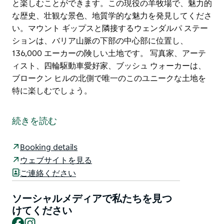
と楽しむことができます。この現役の羊牧場で、魅力的
な歴史、壮観な景色、地質学的な魅力を発見してくださ
い。マウント ギップスと隣接するウェンダルパ ステー
ションは、バリア山脈の下部の中心部に位置し、
136,000 エーカーの険しい土地です。 写真家、アーテ
ィスト、四輪駆動車愛好家、ブッシュ ウォーカーは、
ブロークン ヒルの北側で唯一のこのユニークな土地を
特に楽しむでしょう。
アウトバックの中心にある息を呑むほど美しい田園地
帯。文化遺産に登録された象徴的な町ブロークン ヒル
続きを読む
からわずか 40 km です。マウント ギップス ステーショ
ンステイでは、プライベート コテージ、キャラバン サ
Booking details
イト、羊毛刈り師の宿舎、キャンプなど、さまざまな宿
ウェブサイトを見る
泊オプションを提供しています。
ご連絡ください
訪問者は、この雄大なアウトバックの土地で、本物の田
舎の体験をたっぷりと楽しむことができます。この現役
ソーシャルメディアで私たちを見つ
の羊牧場で、魅力的な歴史、壮観な景色、地質学的な魅
けてください
Facebook
Instagram
力を発見してください。マウント ギップスと隣接する