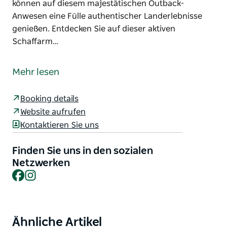
können auf diesem majestätischen Outback-
Anwesen eine Fülle authentischer Landerlebnisse
genießen. Entdecken Sie auf dieser aktiven
Schaffarm…
Atemberaubende Landschaft im Herzen des
Outbacks und nur 40 Kilometer von der
Mehr lesen
denkmalgeschützten und ikonischen Stadt Broken
Hill entfernt. Mt Gipps StationStay bietet
Booking details
verschiedene Unterkunftsmöglichkeiten, darunter
Website aufrufen
private Cottages, Wohnwagenstellplätze,
Kontaktieren Sie uns
Schafschererquartiere und Camping.
Besucher können auf diesem majestätischen
Finden Sie uns in den sozialen
Outback-Anwesen eine Fülle authentischer
Netzwerken
Facebook
Instagram
Landerlebnisse genießen. Entdecken Sie auf dieser
aktiven Schaffarm faszinierendes Kulturerbe,
spektakuläre Sehenswürdigkeiten und geologische
Freuden. Mount Gipps und die benachbarte
Ähnliche Artikel
Product
Wendalpa Station liegen im Herzen der unteren