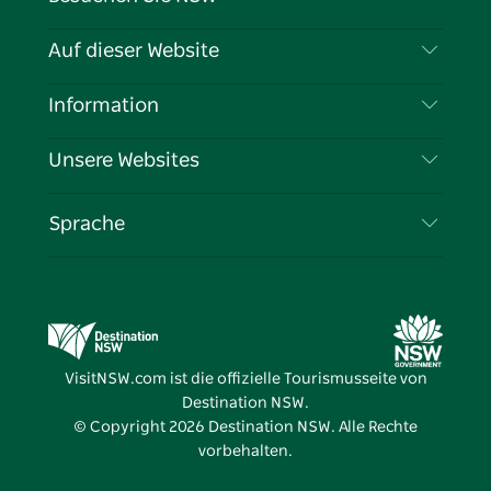
Kontaktieren Sie uns
Auf dieser Website
Haftungsausschluss
Reiseziele
Information
Datenschutz
Aktivitäten
Reiseinformationen
Unsere Websites
Cookie-Hinweis
Roadtrips in New South Wales
Tragen Sie Ihr Unternehmen ein
Nutzungsbedingungen
Sydney.com
Veranstaltungen
Sprache
Unternehmen in NSW
Destination NSW Corporate
Unterkunft
Bildung in New South Wales
Geschäftsveranstaltungen in New South Wales
Angebote
Destination NSW Medienzentrum
Vivid Sydney
VisitNSW.com ist die offizielle Tourismusseite von
Destination NSW.
© Copyright
2026
Destination NSW. Alle Rechte
vorbehalten.