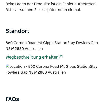
List
Product
Beim Laden der Produkte ist ein Fehler aufgetreten.
Barrier Ranges, einem rauen 136.000 Acre großen
List
Bitte versuchen Sie es später noch einmal.
Gebiet.
Fotografen, Künstler, Allrad-Enthusiasten und
Buschwanderer werden dieses einzigartige
Anwesen, das einzige seiner Art nördlich von Broken
Standort
Hill, besonders genießen.
860 Corona Road Mt Gipps StationStay Fowlers Gap
NSW 2880 Australien
Wegbeschreibung erhalten
FAQs