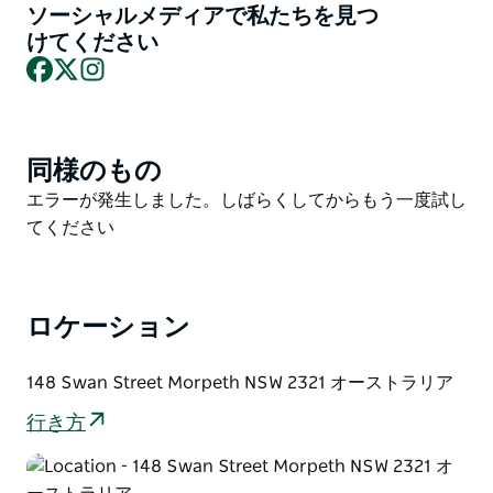
ソーシャルメディアで私たちを見つ
の歴史あるアーノット・ベイクハウスでパンを焼いてい
けてください
ました。
Facebook
X
Instagram
スティーブンと、完璧なパン作りの科学を駆使する食品
微生物学の修士号を持つ妻は、正真正銘のサワードウに
情熱を注いでいます。彼らのパンの独特の食感と味わい
同様のもの
Product
は、巷にあふれる「偽物」とは全く異なり、その秘密を
List
Product
エラーが発生しました。しばらくしてからもう一度試し
皆さんに伝授します。
List
てください
彼らの実践クラスでは、ご家庭の家電製品と通常のキッ
チン設備を使って、本物のサワードウを自宅で作れるよ
うに指導します。パンを混ぜ、成形し、そして（ずっと
後になってから自宅で）焼き上げます。小麦粉をまぶす
ロケーション
ところから完璧な皮になるまで、すべての工程を体験で
きます！このクラスは段階的に構成されており、実践的
148 Swan Street Morpeth NSW 2321 オーストラリア
なテクニック、役立つヒント、そして興味深い科学的知
行き方
見が満載です。そして何より素晴らしいのは？ハンター
バレーの美しい歴史ある村、モーペスにある、歴史ある
アーノット・ベイクハウスの1850年代に建てられたオ