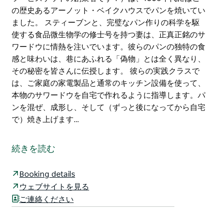
の歴史あるアーノット・ベイクハウスでパンを焼いてい
ました。 スティーブンと、完璧なパン作りの科学を駆
使する食品微生物学の修士号を持つ妻は、正真正銘のサ
ワードウに情熱を注いでいます。彼らのパンの独特の食
感と味わいは、巷にあふれる「偽物」とは全く異なり、
その秘密を皆さんに伝授します。 彼らの実践クラスで
は、ご家庭の家電製品と通常のキッチン設備を使って、
本物のサワードウを自宅で作れるように指導します。パ
ンを混ぜ、成形し、そして（ずっと後になってから自宅
で）焼き上げます…
サワードウの技を極める準備はできていますか？ モー
ペス・サワードウ・ベーカリーの共同創業者であり、
続きを読む
20年以上の経験を持つマスターベーカリー、スティー
ブン・アーノットと一緒に学びましょう。彼は2001年
Booking details
からサワードウの改良に取り組んでおり、何世代にもわ
ウェブサイトを見る
たる家伝のパン作りの伝統を受け継いでいます。彼の高
ご連絡ください
祖父であるウィリアム・アーノット（そう、アーノッ
ツ・ビスケットの創業者です！）は、1860年代にはこ