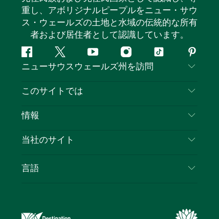
重し、アボリジナルピープルをニュー・サウ
ス・ウェールズの土地と水域の伝統的な所有
者および居住者として認識しています。
フ
ツ
ユ
イ
テ
ピ
ニューサウスウェールズ州を訪問
ェ
イ
ー
ン
ィ
ン
イ
ッ
チ
ス
ッ
タ
お問い合わせ
このサイトでは
ス
タ
ュ
タ
ク
レ
免責事項
ブ
ー
ー
グ
ト
ス
目的地
情報
ッ
ブ
ラ
ッ
ト
プライバシー
やるべきこと
ク
ム
ク
旅行情報
当社のサイト
クッキーに関する通知
ニューサウスウェールズ州のロードトリップ
ビジネスを登録する
利用規約
Sydney.com
イベント
言語
NSWでのビジネス
デスティネーション・ニュー・サウス・ウェール
宿泊施設
ニューサウスウェールズ州の教育
ズコーポレート
お得な情報
ビジネスイベントNSW