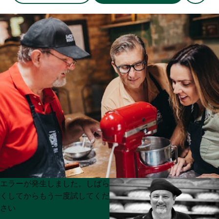
Product
Product
エラーが発生しました。しばら
List
List
くしてからもう一度試してくだ
さい