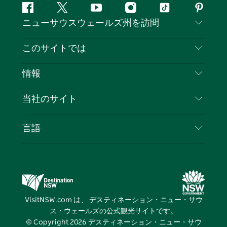
フ
ツ
ユ
イ
テ
ピ
ニューサウスウェールズ州を訪問
ェ
イ
ー
ン
ィ
ン
イ
ッ
チ
ス
ッ
タ
お問い合わせ
このサイトでは
ス
タ
ュ
タ
ク
レ
免責事項
ブ
ー
ー
グ
ト
ス
目的地
情報
ッ
ブ
ラ
ッ
ト
プライバシー
やるべきこと
ク
ム
ク
旅行情報
当社のサイト
クッキーに関する通知
ニューサウスウェールズ州のロードトリップ
ビジネスを登録する
利用規約
Sydney.com
イベント
言語
NSWでのビジネス
デスティネーション・ニュー・サウス・ウェール
宿泊施設
ニューサウスウェールズ州の教育
ズコーポレート
お得な情報
ビジネスイベントNSW
デスティネーション・ニュー・サウス・ウェール
VisitNSW.com は、 デスティネーション・ニュー・サウ
ズメディアセンター
ス・ウェールズの公式観光サイトです。
ビビッド・シドニー
© Copyright
2026
デスティネーション・ニュー・サウ