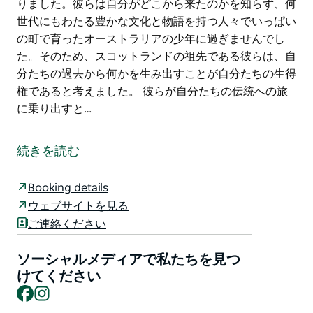
りました。彼らは自分がどこから来たのかを知らず、何
世代にもわたる豊かな文化と物語を持つ人々でいっぱい
の町で育ったオーストラリアの少年に過ぎませんでし
た。そのため、スコットランドの祖先である彼らは、自
分たちの過去から何かを生み出すことが自分たちの生得
権であると考えました。 彼らが自分たちの伝統への旅
に乗り出すと…
アイスリング蒸留所は、オーナーが 1970 年代半ばにニ
ューサウスウェールズ州グリフィスで生まれたことか
続きを読む
ら、スコットランドの伝統への愛から生まれました。グ
リフィスで育ち、文化と伝統に富んだイタリア人コミュ
Booking details
ニティに囲まれた彼らは、自分たちがスコットランドの
ウェブサイトを見る
祖先であることを知っていました。スコットランドの祖
ご連絡ください
先がグリフィスで育ったことの問題は、自分たちの過去
に関するアイデンティティがなかったことです。イタリ
ソーシャルメディアで私たちを見つ
ア人にはおいしいパン、サラミ、ワイン、オリーブ、前
けてください
菜、ヨーロッパの言語がありました。
Facebook
Instagram
彼らは自分たちに何もないと感じていましたが、何かに