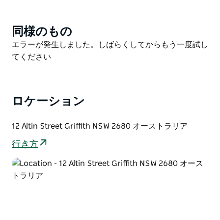
触れる必要がありました。彼らは自分がどこから来たの
かを知らず、何世代にもわたる豊かな文化と物語を持つ
同様のもの
Product
人々でいっぱいの町で育ったオーストラリアの少年に過
List
Product
エラーが発生しました。しばらくしてからもう一度試し
ぎませんでした。そのため、スコットランドの祖先であ
List
てください
る彼らは、自分たちの過去から何かを生み出すことが自
分たちの生得権であると考えました。
彼らが自分たちの伝統への旅に乗り出すと、最初の子孫
がビクトリア州ベナラに到着し、ビクトリア州タンガマ
ロケーション
に定住したことに気づきました。 1875 年から 1920 年
まで彼らが住み、働いていた土地は、ヒル プレーン ロ
12 Altin Street Griffith NSW 2680 オーストラリア
ードの「バーンサイド」でした。この農場は現在も、ト
行き方
ゥンガマの若者と結婚し、現在は「バーンサイド」に住
んでいる地元のグリフィス婦人によって運営されていま
す。過去数年間、彼らは「プラネット」と「ハインドマ
ーシュ」の大麦を収穫してきました。