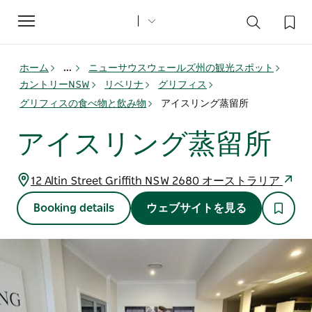
Toggle
navigation
ホーム
...
ニューサウスウェールズ州の観光スポット
カントリーNSW
リベリナ
グリフィス
グリフィスの食べ物と飲み物
アイスリング蒸留所
アイスリング蒸留所
12 Altin Street Griffith NSW 2680 オーストラリア
Booking details
ウェブサイトを見る