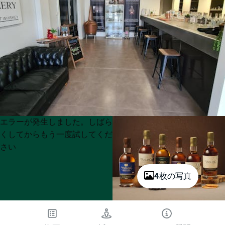
Product
Product
エラーが発生しました。しばら
List
List
くしてからもう一度試してくだ
さい
4枚の写真