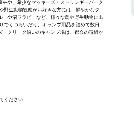
森林や、希少なマッキーズ・ストリンギーバーク
グや野生動物観察がお好きな方には、鮮やかなタ
ルーや沼ワラビーなど、様々な鳥や野生動物に出
とりでくつろいだり、キャンプ用品を詰めて数日
ズ・クリーク沿いのキャンプ場は、都会の喧騒か
農地に囲まれたキングス・プレーンズ国立公園
す。キングス・プレーンズ滝まで続く小川沿いの
。公園内には15kmの管理トレイルがあり、ハ
森林や、希少なマッキーズ・ストリンギーバーク
きな方には、鮮やかなターコイズ色のオウムや深
様々な鳥や野生動物に出会える絶好の機会です。
てください
ンプ用品を詰めて数日滞在したりするのもお勧め
プ場は、都会の喧騒から逃れて静かなひとときを