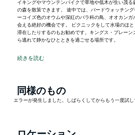
イキングやマウンテンバイクで草地や低木が生い茂る
の森を散策できます。 途中では、バードウォッチン
ーコイズ色のオウムや深紅のバラ科の鳥、オオカンガ
会える絶好の機会です。 ピクニックをして水場のほ
滞在したりするのもお勧めです。キングス・プレーン
ら逃れて静かなひとときを過ごせる場所です。
ニューイングランド・テーブルランドの起伏に富んだ
は、冒険好きな個人旅行者にとって理想的な目的地で
続きを読む
ブッシュウォーキングは、この公園最大の見どころです
イキングやマウンテンバイクで草地や低木が生い茂る
の森を散策できます。
途中では、バードウォッチングや野生動物観察がお好
Product
同様のもの
紅のバラ科の鳥、オオカンガルーや沼ワラビーなど、
List
Product
エラーが発生しました。しばらくしてからもう一度試し
ピクニックをして水場のほとりでくつろいだり、キャ
List
です。キングス・プレーンズ・クリーク沿いのキャン
過ごせる場所です。
ロケーション