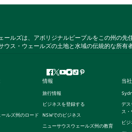
ェールズは、アボリジナルピープルをこの州の先
サウス・ウェールズの土地と水域の伝統的な所有
フ
ツ
ユ
イ
テ
ピ
は
情報
当社
ェ
イ
ー
ン
ィ
ン
イ
ッ
チ
ス
ッ
タ
旅行情報
Syd
ス
タ
ュ
タ
ク
レ
ビジネスを登録する
デス
ブ
ー
ー
グ
ト
ス
ス・
ッ
ブ
ラ
ッ
ト
ェールズ州のロード
NSWでのビジネス
ク
ム
ク
ビジ
ニューサウスウェールズ州の教育