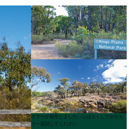
Product
Product
エラーが発生しました。しばらくしてからも
List
List
う一度試してください