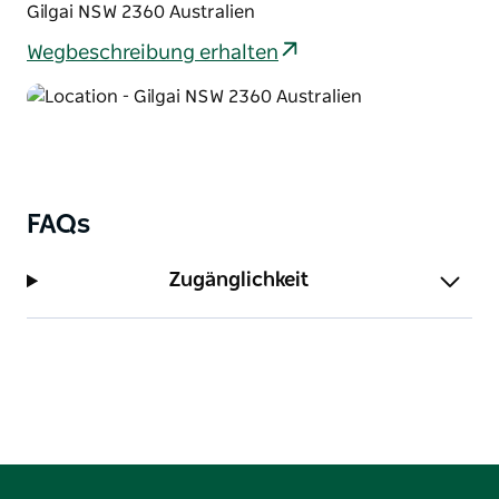
Gilgai NSW 2360 Australien
Packen Sie ein Picknick ein und entspannen Sie sich
Wegbeschreibung erhalten
an einem der Wasserlöcher oder packen Sie Ihre
Campingausrüstung und bleiben Sie ein paar Tage.
Der Campingplatz am Kings Plains Creek ist ein
friedlicher Rückzugsort vom Stadtleben.
FAQs
Zugänglichkeit