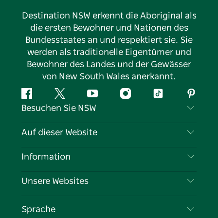
Destination NSW erkennt die Aboriginal als
die ersten Bewohner und Nationen des
Bundesstaates an und respektiert sie. Sie
werden als traditionelle Eigentümer und
Bewohner des Landes und der Gewässer
von New South Wales anerkannt.
Facebook
Twitter
YouTube
Instagram
TikTok
Pintere
Besuchen Sie NSW
Kontaktieren Sie uns
Auf dieser Website
Haftungsausschluss
Reiseziele
Information
Datenschutz
Aktivitäten
Reiseinformationen
Unsere Websites
Cookie-Hinweis
Roadtrips in New South Wales
Tragen Sie Ihr Unternehmen ein
Nutzungsbedingungen
Sydney.com
Veranstaltungen
Sprache
Unternehmen in NSW